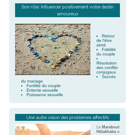
Son rôle: Influencer positivement votre destin
amoureux
Retour
de l'être
aimé
Fidélité
du couple
Résolution
des conflits
conjugaux
Succès
du mariage
Fertilité du couple
Entente sexuelle
Puissance sexuelle
Une autre vision des problèmes affectifs
Le
Marabout
Hdiakhaba
a