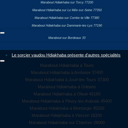
Marabout Hdiakhaba sur Torcy 77200
Marabout Hdiakhaba sur Le Mée-sur-Seine 77350
Marabout Hdiakhaba sur Combs-la-Ville 77380
Marabout Hdiakhaba sur Dammarie-les-Lys 77190
Marabout sur Bordeaux 33
Le sorcier vaudou Hdiakhaba présente d'autres spécialités
Marabout Hdiakhaba à Tours
Marabout Hdiakhaba à Amboise 37400
Marabout Hdiakhaba à Joué-lès-Tours 37300
Marabout Hdiakhaba à Orléans
Marabout Hdiakhaba à Olivet 45160
Marabout Hdiakhaba à Fleury-les-Aubrais 45400
Marabout Hdiakhaba à Montargis 45200
Marabout Hdiakhaba à Vierzon 18100
Marabout Hdiakhaba sur Chartres 28000