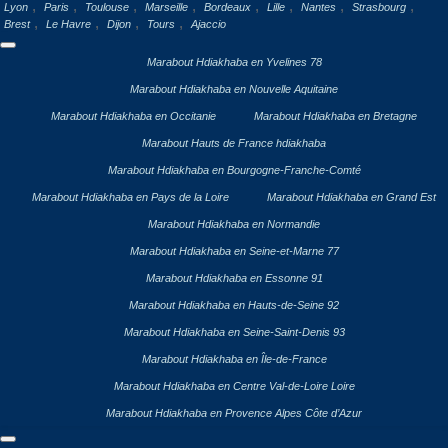
,
,
,
,
,
,
,
,
Lyon
Paris
Toulouse
Marseille
Bordeaux
Lille
Nantes
Strasbourg
,
,
,
,
Brest
Le Havre
Dijon
Tours
Ajaccio
Marabout Hdiakhaba en Yvelines 78
Marabout Hdiakhaba en Nouvelle Aquitaine
Marabout Hdiakhaba en Occitanie
Marabout Hdiakhaba en Bretagne
Marabout Hauts de France hdiakhaba
Marabout Hdiakhaba en Bourgogne-Franche-Comté
Marabout Hdiakhaba en Pays de la Loire
Marabout Hdiakhaba en Grand Est
Marabout Hdiakhaba en Normandie
Marabout Hdiakhaba en Seine-et-Marne 77
Marabout Hdiakhaba en Essonne 91
Marabout Hdiakhaba en Hauts-de-Seine 92
Marabout Hdiakhaba en Seine-Saint-Denis 93
Marabout Hdiakhaba en Île-de-France
Marabout Hdiakhaba en Centre Val-de-Loire Loire
Marabout Hdiakhaba en Provence Alpes Côte d’Azur