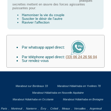
pratiques
secrettes mettent en œuvre des forces agissantes
puissantes pour:
Hamoniser la vie du couple
Susciter le désir de l'autre
Raviver l'affection
Par whatsapp appel direct:
Par téléphone appel direct:
(33) 06 24 26 56 04
Sur rendez-vous
Marabout sur Bordeaux 33
Marabout Hdiakhaba en Yvelines 78
Marabout Hdiakhaba en Nouvelle Aquitaine
Marabout Hdiakhaba en Occitanie
Marabout Hdiakhaba en Bretagne
,
,
,
,
,
,
,
Paris
Montreuil
Nanterre
Évry
Créteil
Meaux
Versailles
Argenteuil