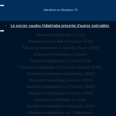
Marabout sur Bordeaux 33
Le sorcier vaudou Hdiakhaba présente d'autres spécialités
Marabout Hdiakhaba à Tours
Marabout Hdiakhaba à Amboise 37400
Marabout Hdiakhaba à Joué-lès-Tours 37300
Marabout Hdiakhaba à Orléans
Marabout Hdiakhaba à Olivet 45160
Marabout Hdiakhaba à Fleury-les-Aubrais 45400
Marabout Hdiakhaba à Montargis 45200
Marabout Hdiakhaba à Vierzon 18100
Marabout Hdiakhaba sur Chartres 28000
Marabout Hdiakhaba sur Dreux 28100
Marabout Hdiakhaba sur Blois
Marabout Hdiakhaba sur Bourges 18000
Marabout Hdiakhaba sur Châteauroux