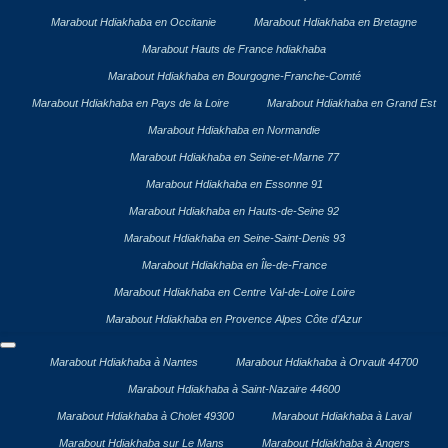
Marabout Hdiakhaba en Occitanie
Marabout Hdiakhaba en Bretagne
Marabout Hauts de France hdiakhaba
Marabout Hdiakhaba en Bourgogne-Franche-Comté
Marabout Hdiakhaba en Pays de la Loire
Marabout Hdiakhaba en Grand Est
Marabout Hdiakhaba en Normandie
Marabout Hdiakhaba en Seine-et-Marne 77
Marabout Hdiakhaba en Essonne 91
Marabout Hdiakhaba en Hauts-de-Seine 92
Marabout Hdiakhaba en Seine-Saint-Denis 93
Marabout Hdiakhaba en Île-de-France
Marabout Hdiakhaba en Centre Val-de-Loire Loire
Marabout Hdiakhaba en Provence Alpes Côte d’Azur
Marabout Hdiakhaba à Nantes
Marabout Hdiakhaba à Orvault 44700
Marabout Hdiakhaba à Saint-Nazaire 44600
Marabout Hdiakhaba à Cholet 49300
Marabout Hdiakhaba à Laval
Marabout Hdiakhaba sur Le Mans
Marabout Hdiakhaba à Angers