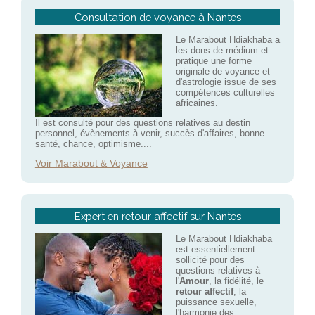
Consultation de voyance à Nantes
Le Marabout Hdiakhaba a
les dons de médium et
pratique une forme
originale de voyance et
d'astrologie issue de ses
compétences culturelles
africaines.
Il est consulté pour des questions relatives au destin
personnel, évènements à venir, succès d'affaires, bonne
santé, chance, optimisme....
Voir Marabout & Voyance
Expert en retour affectif sur Nantes
Le Marabout Hdiakhaba
est essentiellement
sollicité pour des
questions relatives à
l'
Amour
, la fidélité, le
retour affectif
, la
puissance sexuelle,
l'harmonie des