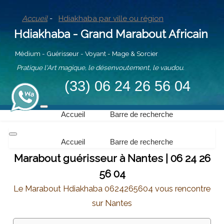
Accueil
-
Hdiakhaba par ville ou région
Hdiakhaba - Grand Marabout Africain
Médium - Guérisseur - Voyant - Mage & Sorcier
Pratique l'Art magique, le désenvoutement, le vaudou.
(33) 06 24 26 56 04
Accueil
Barre de recherche
Accueil
Barre de recherche
Marabout guérisseur à Nantes | 06 24 26
56 04
Le Marabout Hdiakhaba 0624265604 vous rencontre
sur Nantes