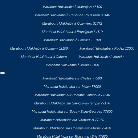
Marabout Hdiakhaba à Marvejols 48100
Marabout Hdiakhaba à Canet-en-Roussillon 66140
Marabout Hdiakhaba à Colomiers 31772
Marabout Hdiakhaba à Frontignan 34110
Marabout Hdiakhaba à Lourdes 65100
Marabout Hdiakhaba à Condom 32100
Marabout Hdiakhaba à Rodez 12000
Marabout Hdiakhaba à Cahors
Marabout Hdiakhaba à Mende
Marabout Hdiakhaba à Millau 12100
Marabout Hdiakhaba sur Chelles 77500
Marabout Hdiakhaba sur Melun 77000
Marabout Hdiakhaba sur Pontault-Combault 77340
Marabout Hdiakhaba sur Savigny-le-Temple 77176
Marabout Hdiakhaba sur Bussy-Saint-Georges 77600
Marabout Hdiakhaba sur Villeparisis 77270
Marabout Hdiakhaba sur Champs-sur-Marne 77420
Marabout Hdiakhaba sur Roissy-en-Brie 77680