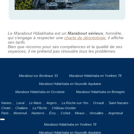
Le Marabout Hdiakhaba est un
Marabout sérieux
, honnête,
qui s'engage à respecter une
charte de déontologie
, il affiche
ses tarifs.
Bien que reconnu pour ses compétences et la qualité de ses
voyances, il ne prétend pas résoudre tous les problèmes.
Marabout sur Bordeaux 33
Marabout Hdiakhaba en Yvelines 78
Marabout Hdiakhaba en Nouvelle Aquitaine
Marabout Hdiakhaba en Occitanie
Marabout Hdiakhaba en Bretagne
,
,
,
,
,
,
,
Nantes
Laval
Le Mans
Angers
La Roche-sur-Yon
Orvault
Saint-Nazaire
,
,
,
Cholet
Challans
La Flèche
Château-Gontier
,
,
,
,
,
,
,
Paris
Montreuil
Nanterre
Évry
Créteil
Meaux
Versailles
Argenteuil
Marabout Hdiakhaba en Yvelines 78
Marabout Hdiakhaba en Nouvelle Aquitaine