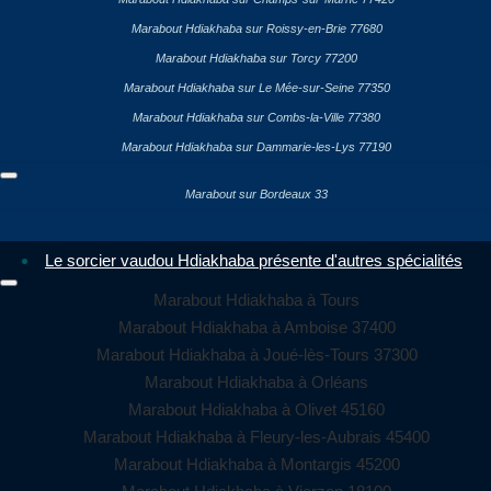
Marabout Hdiakhaba sur Roissy-en-Brie 77680
Marabout Hdiakhaba sur Torcy 77200
Marabout Hdiakhaba sur Le Mée-sur-Seine 77350
Marabout Hdiakhaba sur Combs-la-Ville 77380
Marabout Hdiakhaba sur Dammarie-les-Lys 77190
Marabout sur Bordeaux 33
Le sorcier vaudou Hdiakhaba présente d'autres spécialités
Marabout Hdiakhaba à Tours
Marabout Hdiakhaba à Amboise 37400
Marabout Hdiakhaba à Joué-lès-Tours 37300
Marabout Hdiakhaba à Orléans
Marabout Hdiakhaba à Olivet 45160
Marabout Hdiakhaba à Fleury-les-Aubrais 45400
Marabout Hdiakhaba à Montargis 45200