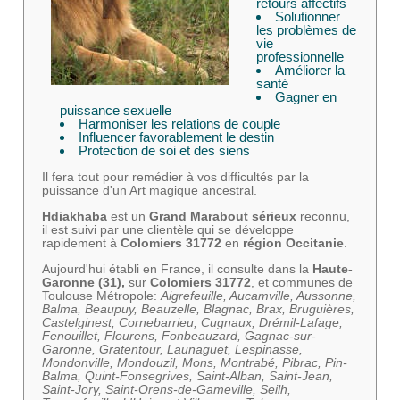
retours affectifs
Solutionner
les problèmes de
vie
professionnelle
Améliorer la
santé
Gagner en
puissance sexuelle
Harmoniser les relations de couple
Influencer favorablement le destin
Protection de soi et des siens
Il fera tout pour remédier à vos difficultés par la
puissance d'un Art magique ancestral.
Hdiakhaba
est un
Grand Marabout sérieux
reconnu,
il est suivi par une clientèle qui se développe
rapidement à
Colomiers
31772
en
région Occitanie
.
Aujourd'hui établi en France, il consulte dans la
Haute-
Garonne (31),
sur
Colomiers 31772
, et communes de
Toulouse Métropole:
Aigrefeuille, Aucamville, Aussonne,
Balma, Beaupuy, Beauzelle, Blagnac, Brax, Bruguières,
Castelginest, Cornebarrieu, Cugnaux, Drémil-Lafage,
Fenouillet, Flourens, Fonbeauzard, Gagnac-sur-
Garonne, Gratentour, Launaguet, Lespinasse,
Mondonville, Mondouzil, Mons, Montrabé, Pibrac, Pin-
Balma, Quint-Fonsegrives, Saint-Alban, Saint-Jean,
Saint-Jory, Saint-Orens-de-Gameville, Seilh,