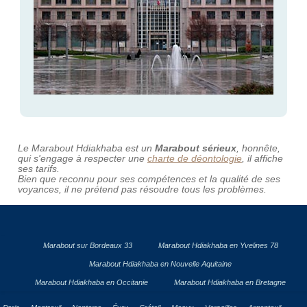
Le Marabout Hdiakhaba est un
Marabout sérieux
, honnête,
qui s'engage à respecter une
charte de déontologie
, il affiche
ses tarifs.
Bien que reconnu pour ses compétences et la qualité de ses
voyances, il ne prétend pas résoudre tous les problèmes.
Marabout sur Bordeaux 33
Marabout Hdiakhaba en Yvelines 78
Marabout Hdiakhaba en Nouvelle Aquitaine
Marabout Hdiakhaba en Occitanie
Marabout Hdiakhaba en Bretagne
,
,
,
,
,
,
,