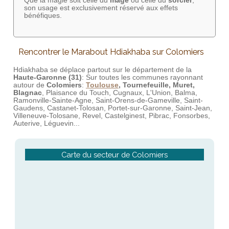
Que la magie soit celle du
mage
ou celle du
sorcier
,
son usage est exclusivement réservé aux effets
bénéfiques.
Rencontrer le Marabout Hdiakhaba sur Colomiers
Hdiakhaba se déplace partout sur le département de la
Haute-Garonne (31)
: Sur toutes les communes rayonnant
autour de
Colomiers
:
Toulouse
, Tournefeuille, Muret,
Blagnac
, Plaisance du Touch, Cugnaux, L'Union, Balma,
Ramonville-Sainte-Agne, Saint-Orens-de-Gameville, Saint-
Gaudens, Castanet-Tolosan, Portet-sur-Garonne, Saint-Jean,
Villeneuve-Tolosane, Revel, Castelginest, Pibrac, Fonsorbes,
Auterive, Léguevin...
Carte du secteur de Colomiers