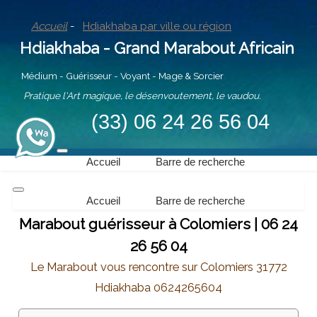
Accueil
-
Hdiakhaba par ville ou région
Hdiakhaba - Grand Marabout Africain
Médium - Guérisseur - Voyant - Mage & Sorcier
Pratique l'Art magique, le désenvoutement, le vaudou.
(33) 06 24 26 56 04
Accueil
Barre de recherche
Accueil
Barre de recherche
Marabout guérisseur à Colomiers | 06 24
26 56 04
Le Marabout vous rencontre sur Colomiers 31772
Hdiakhaba 0624265604