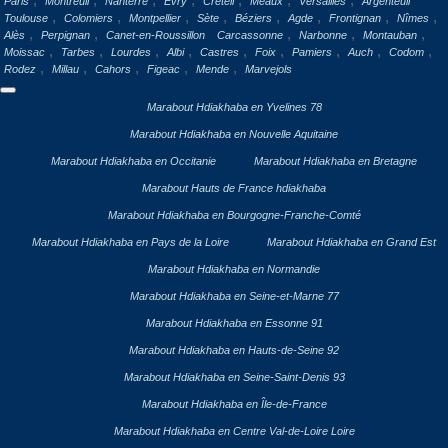
Paris
Montreuil
Nanterre
Évry
Créteil
Meaux
Versailles
Argenteuil
,
,
,
,
,
,
,
,
Toulouse
Colomiers
Montpellier
Sète
Béziers
Agde
Frontignan
Nîmes
,
,
,
,
,
Alès
Perpignan
Canet-en-Roussillon
Carcassonne
Narbonne
Montauban
,
,
,
,
,
,
,
,
,
Moissac
Tarbes
Lourdes
Albi
Castres
Foix
Pamiers
Auch
Codom
,
,
,
,
,
Rodez
Millau
Cahors
Figeac
Mende
Marvejols
Marabout Hdiakhaba en Yvelines 78
Marabout Hdiakhaba en Nouvelle Aquitaine
Marabout Hdiakhaba en Occitanie
Marabout Hdiakhaba en Bretagne
Marabout Hauts de France hdiakhaba
Marabout Hdiakhaba en Bourgogne-Franche-Comté
Marabout Hdiakhaba en Pays de la Loire
Marabout Hdiakhaba en Grand Est
Marabout Hdiakhaba en Normandie
Marabout Hdiakhaba en Seine-et-Marne 77
Marabout Hdiakhaba en Essonne 91
Marabout Hdiakhaba en Hauts-de-Seine 92
Marabout Hdiakhaba en Seine-Saint-Denis 93
Marabout Hdiakhaba en Île-de-France
Marabout Hdiakhaba en Centre Val-de-Loire Loire