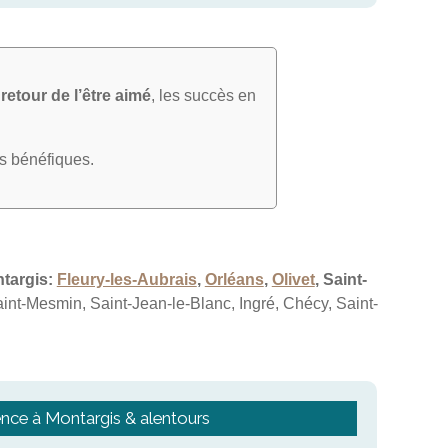
e
retour de l’être aimé
, les succès en
ts bénéfiques.
targis:
Fleury-les-Aubrais
,
Orléans
,
Olivet
, Saint-
Saint-Mesmin, Saint-Jean-le-Blanc, Ingré, Chécy, Saint-
nce à Montargis & alentours