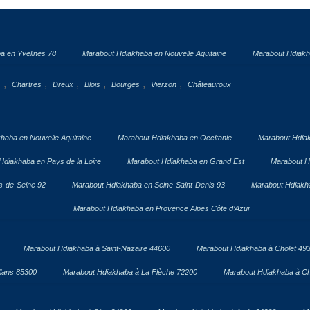
a en Yvelines 78
Marabout Hdiakhaba en Nouvelle Aquitaine
Marabout Hdiakh
,
,
,
,
,
,
s
Chartres
Dreux
Blois
Bourges
Vierzon
Châteauroux
haba en Nouvelle Aquitaine
Marabout Hdiakhaba en Occitanie
Marabout Hdia
Hdiakhaba en Pays de la Loire
Marabout Hdiakhaba en Grand Est
Marabout H
s-de-Seine 92
Marabout Hdiakhaba en Seine-Saint-Denis 93
Marabout Hdiakha
Marabout Hdiakhaba en Provence Alpes Côte d’Azur
Marabout Hdiakhaba à Saint-Nazaire 44600
Marabout Hdiakhaba à Cholet 49
lans 85300
Marabout Hdiakhaba à La Flèche 72200
Marabout Hdiakhaba à Ch