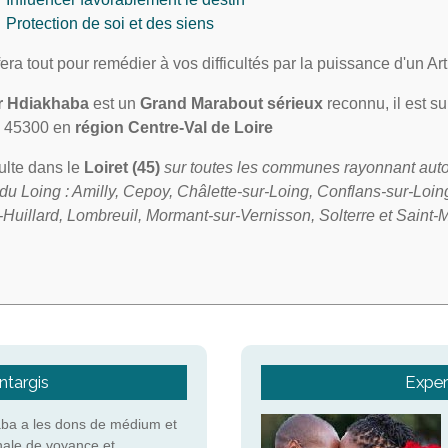
Protection de soi et des siens
 fera tout pour remédier à vos difficultés par la puissance d'un A
r Hdiakhaba
est un
Grand Marabout sérieux
reconnu, il est su
45300 en
région Centre-Val de Loire
sulte dans le
Loiret (45)
sur toutes les communes rayonnant auto
du Loing : Amilly, Cepoy, Châlette-sur-Loing, Conflans-sur-Loin
-Huillard, Lombreuil, Mormant-sur-Vernisson, Solterre et Saint-
ntargis
Exper
ba a les dons de médium et
nale de voyance et