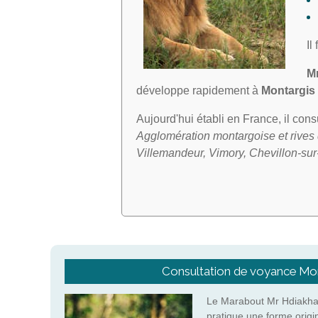
Il
M
développe rapidement à
Montargis
Aujourd'hui établi en France, il con
Agglomération montargoise et rives 
Villemandeur, Vimory, Chevillon-sur
Consultation de voyance Mo
Le Marabout Mr Hdiakha
pratique une forme origi