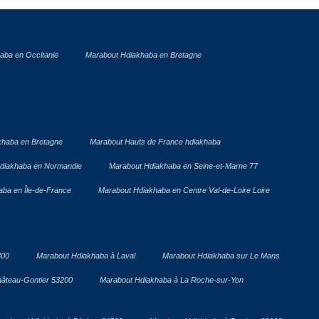
aba en Occitanie
Marabout Hdiakhaba en Bretagne
khaba en Bretagne
Marabout Hauts de France hdiakhaba
diakhaba en Normandie
Marabout Hdiakhaba en Seine-et-Marne 77
ba en Île-de-France
Marabout Hdiakhaba en Centre Val-de-Loire Loire
300
Marabout Hdiakhaba à Laval
Marabout Hdiakhaba sur Le Mans
âteau-Gontier 53200
Marabout Hdiakhaba à La Roche-sur-Yon