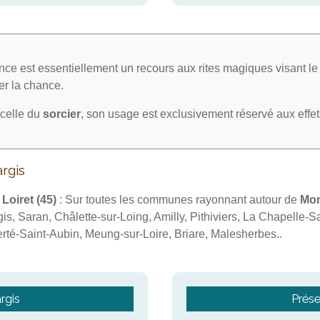
ce est essentiellement un recours aux rites magiques visant l
irer la chance.
celle du
sorcier
, son usage est exclusivement réservé aux effe
rgis
u
Loiret (45)
: Sur toutes les communes rayonnant autour de
Mon
gis, Saran, Châlette-sur-Loing, Amilly, Pithiviers, La Chapelle-
rté-Saint-Aubin, Meung-sur-Loire, Briare, Malesherbes..
rgis
Prése