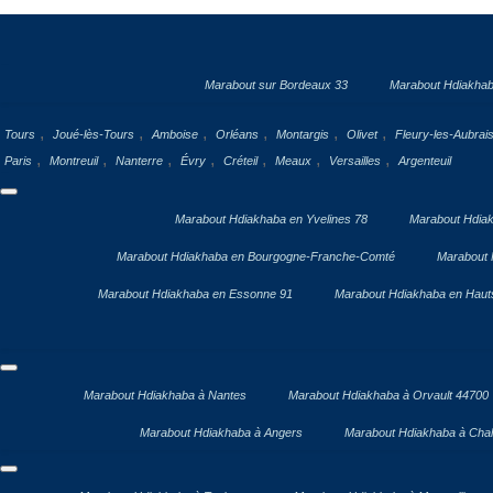
Marabout sur Bordeaux 33
Marabout Hdiakhab
,
,
,
,
,
,
Tours
Joué-lès-Tours
Amboise
Orléans
Montargis
Olivet
Fleury-les-Aubrai
,
,
,
,
,
,
,
Paris
Montreuil
Nanterre
Évry
Créteil
Meaux
Versailles
Argenteuil
Marabout Hdiakhaba en Yvelines 78
Marabout Hdiak
Marabout Hdiakhaba en Bourgogne-Franche-Comté
Marabout 
Marabout Hdiakhaba en Essonne 91
Marabout Hdiakhaba en Haut
Marabout Hdiakhaba à Nantes
Marabout Hdiakhaba à Orvault 44700
Marabout Hdiakhaba à Angers
Marabout Hdiakhaba à Chal