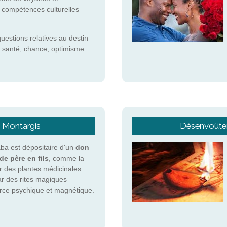
s compétences culturelles
questions relatives au destin
 santé, chance, optimisme....
- Montargis
Désenvoûtem
a est dépositaire d'un
don
de père en fils
, comme la
r des plantes médicinales
ar des rites magiques
force psychique et magnétique.