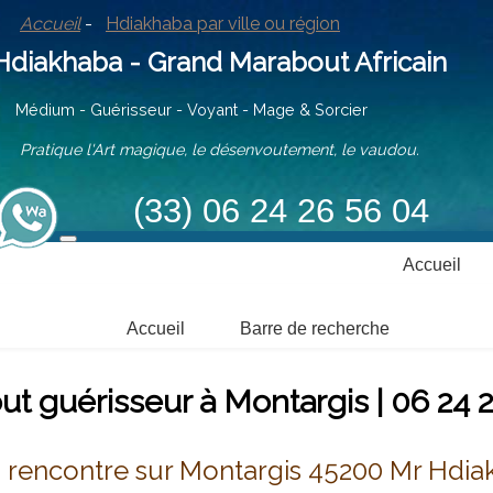
Accueil
-
Hdiakhaba par ville ou région
iakhaba - Grand Marabout Africain
ium - Guérisseur - Voyant - Mage & Sorcier
tique l'Art magique, le désenvoutement, le vaudou.
(33) 06 24 26 56 04
Accueil
Accueil
Barre de recherche
t guérisseur à Montargis | 06 24 
 rencontre sur Montargis 45200 Mr Hdi