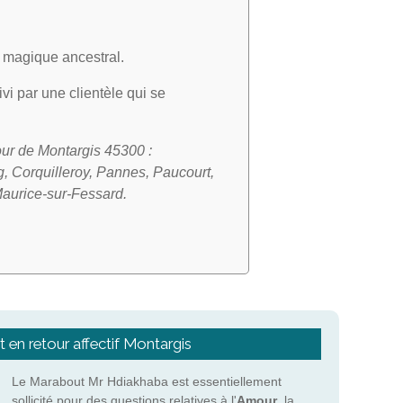
rt magique ancestral.
ivi par une clientèle qui se
ur de Montargis 45300 :
g, Corquilleroy, Pannes, Paucourt,
Maurice-sur-Fessard.
t en retour affectif Montargis
Le Marabout Mr Hdiakhaba est essentiellement
sollicité pour des questions relatives à l'
Amour
, la