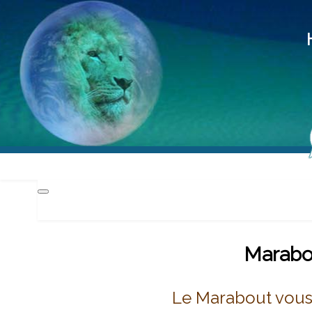
Hd
Méd
Pra
Marabou
Le Marabout vous