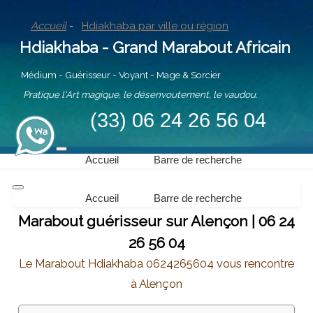
Accueil
-
Hdiakhaba par ville ou région
Hdiakhaba - Grand Marabout Africain
Médium - Guérisseur - Voyant - Mage & Sorcier
Pratique l'Art magique, le désenvoutement, le vaudou.
(33) 06 24 26 56 04
Accueil
Barre de recherche
Accueil
Barre de recherche
Marabout guérisseur sur Alençon | 06 24
26 56 04
Le Marabout Hdiakhaba 0624265604 vous rencontre
à Alençon