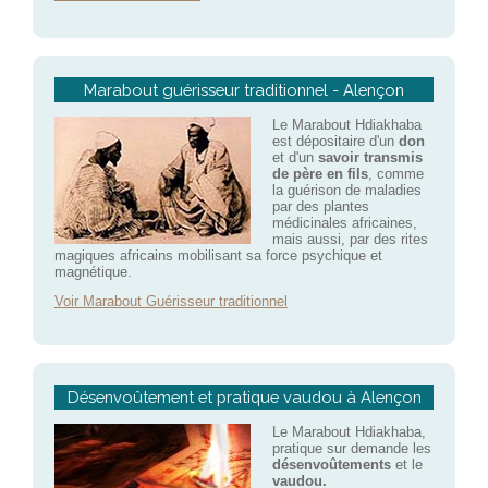
Marabout guérisseur traditionnel - Alençon
Le Marabout Hdiakhaba
est dépositaire d'un
don
et d'un
savoir transmis
de père en fils
, comme
la guérison de maladies
par des plantes
médicinales africaines,
mais aussi, par des rites
magiques africains mobilisant sa force psychique et
magnétique.
Voir Marabout Guérisseur traditionnel
Désenvoûtement et pratique vaudou à Alençon
Le Marabout Hdiakhaba,
pratique sur demande les
désenvoûtements
et le
vaudou.