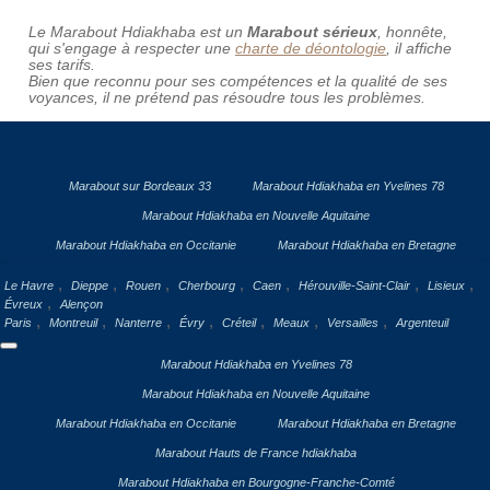
Le Marabout Hdiakhaba est un
Marabout sérieux
, honnête,
qui s'engage à respecter une
charte de déontologie
, il affiche
ses tarifs.
Bien que reconnu pour ses compétences et la qualité de ses
voyances, il ne prétend pas résoudre tous les problèmes.
Marabout sur Bordeaux 33
Marabout Hdiakhaba en Yvelines 78
Marabout Hdiakhaba en Nouvelle Aquitaine
Marabout Hdiakhaba en Occitanie
Marabout Hdiakhaba en Bretagne
,
,
,
,
,
,
,
Le Havre
Dieppe
Rouen
Cherbourg
Caen
Hérouville-Saint-Clair
Lisieux
,
Évreux
Alençon
,
,
,
,
,
,
,
Paris
Montreuil
Nanterre
Évry
Créteil
Meaux
Versailles
Argenteuil
Marabout Hdiakhaba en Yvelines 78
Marabout Hdiakhaba en Nouvelle Aquitaine
Marabout Hdiakhaba en Occitanie
Marabout Hdiakhaba en Bretagne
Marabout Hauts de France hdiakhaba
Marabout Hdiakhaba en Bourgogne-Franche-Comté