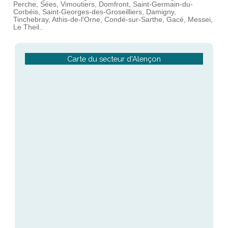
Perche, Sées, Vimoutiers, Domfront, Saint-Germain-du-
Corbéis, Saint-Georges-des-Groseilliers, Damigny,
Tinchebray, Athis-de-l'Orne, Condé-sur-Sarthe, Gacé, Messei,
Le Theil..
Carte du secteur d'Alençon