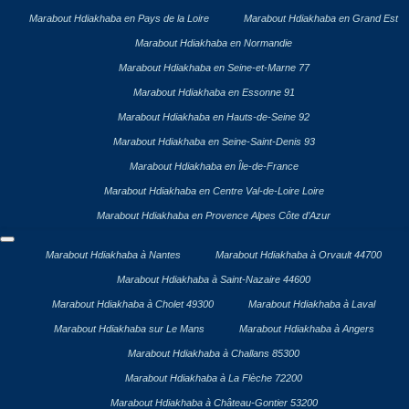
Marabout Hdiakhaba en Pays de la Loire
Marabout Hdiakhaba en Grand Est
Marabout Hdiakhaba en Normandie
Marabout Hdiakhaba en Seine-et-Marne 77
Marabout Hdiakhaba en Essonne 91
Marabout Hdiakhaba en Hauts-de-Seine 92
Marabout Hdiakhaba en Seine-Saint-Denis 93
Marabout Hdiakhaba en Île-de-France
Marabout Hdiakhaba en Centre Val-de-Loire Loire
Marabout Hdiakhaba en Provence Alpes Côte d’Azur
Marabout Hdiakhaba à Nantes
Marabout Hdiakhaba à Orvault 44700
Marabout Hdiakhaba à Saint-Nazaire 44600
Marabout Hdiakhaba à Cholet 49300
Marabout Hdiakhaba à Laval
Marabout Hdiakhaba sur Le Mans
Marabout Hdiakhaba à Angers
Marabout Hdiakhaba à Challans 85300
Marabout Hdiakhaba à La Flèche 72200
Marabout Hdiakhaba à Château-Gontier 53200