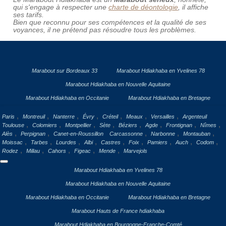
qui s'engage à respecter une
charte de déontologie
, il affiche
ses tarifs.
Bien que reconnu pour ses compétences et la qualité de ses
voyances, il ne prétend pas résoudre tous les problèmes.
Marabout sur Bordeaux 33
Marabout Hdiakhaba en Yvelines 78
Marabout Hdiakhaba en Nouvelle Aquitaine
Marabout Hdiakhaba en Occitanie
Marabout Hdiakhaba en Bretagne
,
,
,
,
,
,
,
Paris
Montreuil
Nanterre
Évry
Créteil
Meaux
Versailles
Argenteuil
,
,
,
,
,
,
,
,
Toulouse
Colomiers
Montpellier
Sète
Béziers
Agde
Frontignan
Nîmes
,
,
,
,
,
Alès
Perpignan
Canet-en-Roussillon
Carcassonne
Narbonne
Montauban
,
,
,
,
,
,
,
,
,
Moissac
Tarbes
Lourdes
Albi
Castres
Foix
Pamiers
Auch
Codom
,
,
,
,
,
Rodez
Millau
Cahors
Figeac
Mende
Marvejols
Marabout Hdiakhaba en Yvelines 78
Marabout Hdiakhaba en Nouvelle Aquitaine
Marabout Hdiakhaba en Occitanie
Marabout Hdiakhaba en Bretagne
Marabout Hauts de France hdiakhaba
Marabout Hdiakhaba en Bourgogne-Franche-Comté