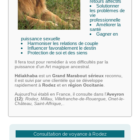
retours affectifs
Solutionner
les problèmes de
vie
professionnelle
Améliorer la
santé
Gagner en
puissance sexuelle
Harmoniser les relations de couple
Influencer favorablement le destin
Protection de soi et des siens
Il fera tout pour remédier à vos difficultés par la
puissance d'un Art magique ancestral.
Hdiakhaba
est un
Grand Marabout sérieux
reconnu,
il est suivi par une clientèle qui se développe
rapidement à
Rodez
et en
région Occitanie
.
Aujourd'hui établi en France, il consulte dans l'
Aveyron
(12)
:
Rodez,
Millau, Villefranche-de-Rouergue, Onet-le-
Château, Saint-Affrique,..
Consultation de voyance à Rodez