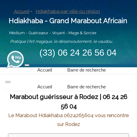
Accueil
-
Hdiakhaba par ville ou région
Hdiakhaba - Grand Marabout Africain
Médium - Guérisseur - Voyant - Mage & Sorcier
Pratique l'Art magique, le désenvoutement, le vaudou.
(33) 06 24 26 56 04
Accueil
Barre de recherche
Accueil
Barre de recherche
Marabout guérisseur à Rodez | 06 24 26
56 04
Le Marabout Hdiakhaba 0624265604 vous rencontre
sur Rodez