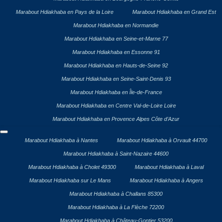
Marabout Hdiakhaba en Pays de la Loire
Marabout Hdiakhaba en Grand Est
Marabout Hdiakhaba en Normandie
Marabout Hdiakhaba en Seine-et-Marne 77
Marabout Hdiakhaba en Essonne 91
Marabout Hdiakhaba en Hauts-de-Seine 92
Marabout Hdiakhaba en Seine-Saint-Denis 93
Marabout Hdiakhaba en Île-de-France
Marabout Hdiakhaba en Centre Val-de-Loire Loire
Marabout Hdiakhaba en Provence Alpes Côte d’Azur
Marabout Hdiakhaba à Nantes
Marabout Hdiakhaba à Orvault 44700
Marabout Hdiakhaba à Saint-Nazaire 44600
Marabout Hdiakhaba à Cholet 49300
Marabout Hdiakhaba à Laval
Marabout Hdiakhaba sur Le Mans
Marabout Hdiakhaba à Angers
Marabout Hdiakhaba à Challans 85300
Marabout Hdiakhaba à La Flèche 72200
Marabout Hdiakhaba à Château-Gontier 53200