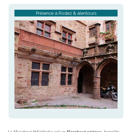
Présence à Rodez & alentours
Le Marabout Hdiakhaba est un
Marabout sérieux
, honnête,