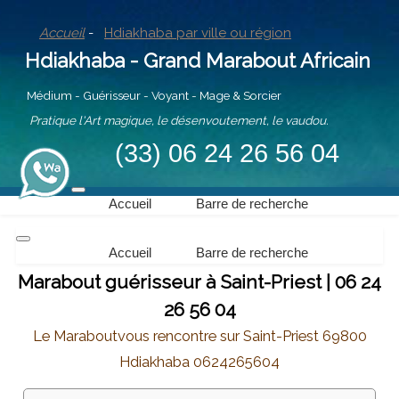
Accueil
-
Hdiakhaba par ville ou région
Hdiakhaba - Grand Marabout Africain
Médium - Guérisseur - Voyant - Mage & Sorcier
Pratique l'Art magique, le désenvoutement, le vaudou.
(33) 06 24 26 56 04
Accueil
Barre de recherche
Accueil
Barre de recherche
Marabout guérisseur à Saint-Priest | 06 24
26 56 04
Le Maraboutvous rencontre sur Saint-Priest 69800
Hdiakhaba 0624265604