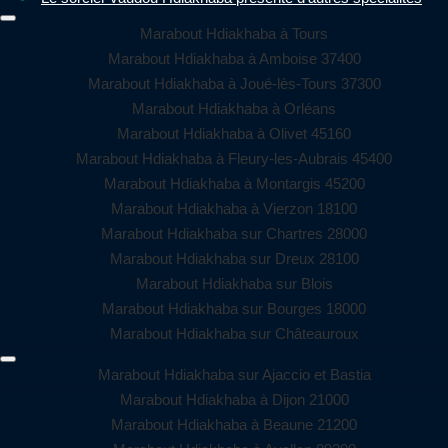
Marabout Hdiakhaba à Tours
Marabout Hdiakhaba à Amboise 37400
Marabout Hdiakhaba à Joué-lès-Tours 37300
Marabout Hdiakhaba à Orléans
Marabout Hdiakhaba à Olivet 45160
Marabout Hdiakhaba à Fleury-les-Aubrais 45400
Marabout Hdiakhaba à Montargis 45200
Marabout Hdiakhaba à Vierzon 18100
Marabout Hdiakhaba sur Chartres 28000
Marabout Hdiakhaba sur Dreux 28100
Marabout Hdiakhaba sur Blois
Marabout Hdiakhaba sur Bourges 18000
Marabout Hdiakhaba sur Châteauroux
Marabout Hdiakhaba sur Ajaccio et Bastia
Marabout Hdiakhaba à Dijon 21000
Marabout Hdiakhaba à Beaune 21200