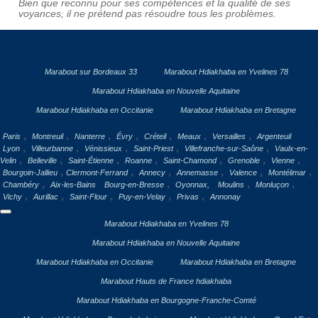
Bien que reconnu pour ses compétences et la qualité de ses
voyances, il ne prétend pas résoudre tous les problèmes.
Marabout sur Bordeaux 33
Marabout Hdiakhaba en Yvelines 78
Marabout Hdiakhaba en Nouvelle Aquitaine
Marabout Hdiakhaba en Occitanie
Marabout Hdiakhaba en Bretagne
,
,
,
,
,
,
,
Paris
Montreuil
Nanterre
Évry
Créteil
Meaux
Versailles
Argenteuil
,
,
,
,
,
Lyon
Villeurbanne
Vénissieux
Saint-Priest
Villefranche-sur-Saône
Vaulx-en-
,
,
,
,
,
,
,
Velin
Belleville
Saint-Étienne
Roanne
Saint-Chamond
Grenoble
Vienne
,
,
,
,
,
,
Bourgoin-Jallieu
Clermont-Ferrand
Annecy
Annemasse
Valence
Montélimar
,
,
,
,
Chambéry
Aix-les-Bains
Bourg-en-Bresse
Oyonnax,
Moulins
Monluçon
,
,
,
,
,
Vichy
Aurillac
Saint-Flour
Puy-en-Velay
Privas
Annonay
Marabout Hdiakhaba en Yvelines 78
Marabout Hdiakhaba en Nouvelle Aquitaine
Marabout Hdiakhaba en Occitanie
Marabout Hdiakhaba en Bretagne
Marabout Hauts de France hdiakhaba
Marabout Hdiakhaba en Bourgogne-Franche-Comté