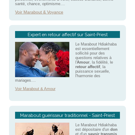
santé, chance, optimisme....
Voir Marabout & Voyance
Expert en retour affectif sur Saint-Priest
Le Marabout Hdiakhaba
est essentiellement
sollicité pour des
questions relatives à
l'
Amour
, la fidélité, le
retour affectif
, la
puissance sexuelle,
l'harmonie des
mariages....
Voir Marabout & Amour
Marabout guérisseur traditionnel - Saint-Priest
Le Marabout Hdiakhaba
est dépositaire d'un
don
et d'un
savoir transmis