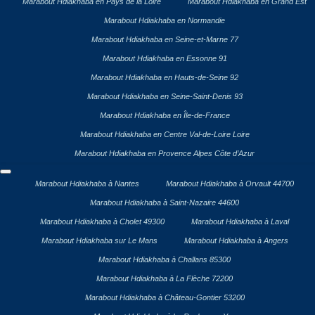
Marabout Hdiakhaba en Pays de la Loire
Marabout Hdiakhaba en Grand Est
Marabout Hdiakhaba en Normandie
Marabout Hdiakhaba en Seine-et-Marne 77
Marabout Hdiakhaba en Essonne 91
Marabout Hdiakhaba en Hauts-de-Seine 92
Marabout Hdiakhaba en Seine-Saint-Denis 93
Marabout Hdiakhaba en Île-de-France
Marabout Hdiakhaba en Centre Val-de-Loire Loire
Marabout Hdiakhaba en Provence Alpes Côte d’Azur
Marabout Hdiakhaba à Nantes
Marabout Hdiakhaba à Orvault 44700
Marabout Hdiakhaba à Saint-Nazaire 44600
Marabout Hdiakhaba à Cholet 49300
Marabout Hdiakhaba à Laval
Marabout Hdiakhaba sur Le Mans
Marabout Hdiakhaba à Angers
Marabout Hdiakhaba à Challans 85300
Marabout Hdiakhaba à La Flèche 72200
Marabout Hdiakhaba à Château-Gontier 53200