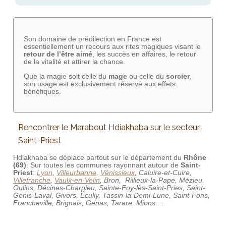
Son domaine de prédilection en France est
essentiellement un recours aux rites magiques visant le
retour de l’être aimé
, les succès en affaires, le retour
de la vitalité et attirer la chance.
Que la magie soit celle du
mage
ou celle du
sorcier
,
son usage est exclusivement réservé aux effets
bénéfiques.
Rencontrer le Marabout Hdiakhaba sur le secteur
Saint-Priest
Hdiakhaba se déplace partout sur le département du
Rhône
(69)
: Sur toutes les communes rayonnant autour de
Saint-
Priest
:
Lyon
,
Villeurbanne
,
Vénissieux
, Caluire-et-Cuire,
Villefranche
,
Vaulx-en-Velin
, Bron, Rillieux-la-Pape, Mézieu,
Oulins, Décines-Charpieu, Sainte-Foy-lès-Saint-Pries, Saint-
Genis-Laval, Givors, Écully, Tassin-la-Demi-Lune, Saint-Fons,
Francheville, Brignais, Genas, Tarare, Mions
....