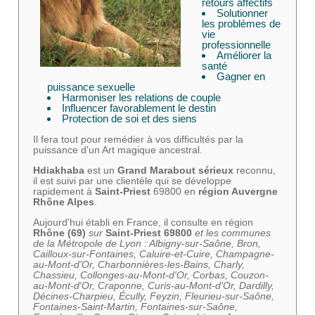
retours affectifs
Solutionner
les problèmes de
vie
professionnelle
Améliorer la
santé
Gagner en
puissance sexuelle
Harmoniser les relations de couple
Influencer favorablement le destin
Protection de soi et des siens
Il fera tout pour remédier à vos difficultés par la
puissance d'un Art magique ancestral.
Hdiakhaba
est un
Grand Marabout sérieux
reconnu,
il est suivi par une clientèle qui se développe
rapidement à
Saint-Priest
69800 en
région Auvergne
Rhône Alpes
.
Aujourd'hui établi en France, il consulte en région
Rhône (69)
sur
Saint-Priest 69800
et les communes
de la Métropole de Lyon : Albigny-sur-Saône, Bron,
Cailloux-sur-Fontaines, Caluire-et-Cuire, Champagne-
au-Mont-d'Or, Charbonnières-les-Bains, Charly,
Chassieu, Collonges-au-Mont-d'Or, Corbas, Couzon-
au-Mont-d'Or, Craponne, Curis-au-Mont-d'Or, Dardilly,
Décines-Charpieu, Écully, Feyzin, Fleurieu-sur-Saône,
Fontaines-Saint-Martin, Fontaines-sur-Saône,