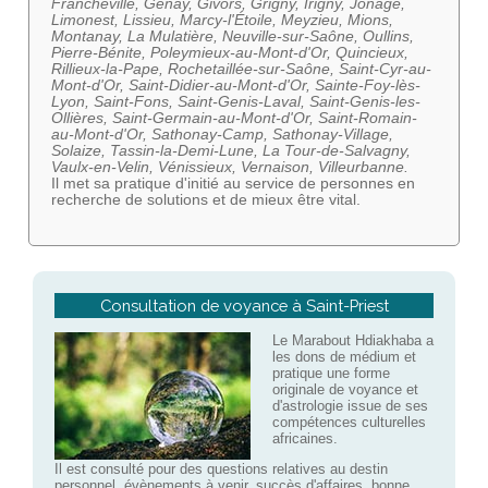
Francheville, Genay, Givors, Grigny, Irigny, Jonage,
Limonest, Lissieu, Marcy-l'Étoile, Meyzieu, Mions,
Montanay, La Mulatière, Neuville-sur-Saône, Oullins,
Pierre-Bénite, Poleymieux-au-Mont-d'Or, Quincieux,
Rillieux-la-Pape, Rochetaillée-sur-Saône, Saint-Cyr-au-
Mont-d'Or, Saint-Didier-au-Mont-d'Or, Sainte-Foy-lès-
Lyon, Saint-Fons, Saint-Genis-Laval, Saint-Genis-les-
Ollières, Saint-Germain-au-Mont-d'Or, Saint-Romain-
au-Mont-d'Or, Sathonay-Camp, Sathonay-Village,
Solaize, Tassin-la-Demi-Lune, La Tour-de-Salvagny,
Vaulx-en-Velin, Vénissieux, Vernaison, Villeurbanne.
Il met sa pratique d'initié au service de personnes en
recherche de solutions et de mieux être vital.
Consultation de voyance à Saint-Priest
Le Marabout Hdiakhaba a
les dons de médium et
pratique une forme
originale de voyance et
d'astrologie issue de ses
compétences culturelles
africaines.
Il est consulté pour des questions relatives au destin
personnel, évènements à venir, succès d'affaires, bonne