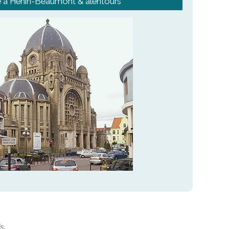
 à Hénin-Beaumont & alentours
fs.