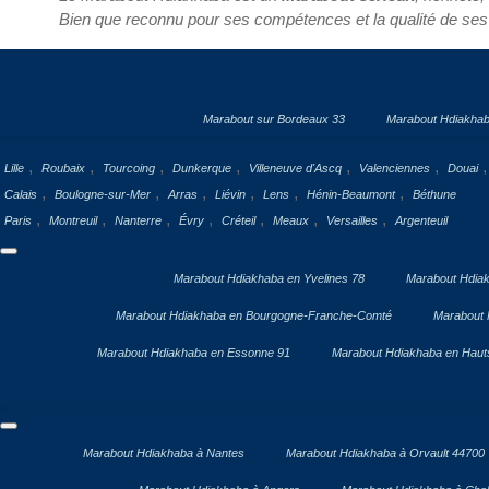
Bien que reconnu pour ses compétences et la qualité de ses
Marabout sur Bordeaux 33
Marabout Hdiakhab
,
,
,
,
,
,
Lille
Roubaix
Tourcoing
Dunkerque
Villeneuve d'Ascq
Valenciennes
Douai
,
,
,
,
,
,
Calais
Boulogne-sur-Mer
Arras
Liévin
Lens
Hénin-Beaumont
Béthune
,
,
,
,
,
,
,
Paris
Montreuil
Nanterre
Évry
Créteil
Meaux
Versailles
Argenteuil
Marabout Hdiakhaba en Yvelines 78
Marabout Hdiak
Marabout Hdiakhaba en Bourgogne-Franche-Comté
Marabout 
Marabout Hdiakhaba en Essonne 91
Marabout Hdiakhaba en Haut
Marabout Hdiakhaba à Nantes
Marabout Hdiakhaba à Orvault 44700