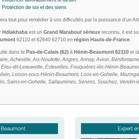
Protection de soi et des siens
 fera tout pour remédier à vos difficultés par la puissance d'un A
r Hdiakhaba
est un
Grand Marabout sérieux
reconnu, il est su
aumont
62110 et 62640 62710 en
région Hauts-de-France
.
sulte dans le
Pas-de-Calais (62)
à
Hénin-Beaumont 62110
et
l
re, Acheville, Aix-Noulette, Angres, Annay, Avion, Bénifontaine
y, Éleu-dit-Leauwette, Estevelles, Fouquières-lès-Hénin-Beaum
Liévin, Loison-sous-Hénin-Beaumont, Loos-en-Gohelle, Mazingar
 Sains-en-Gohelle, Sallaumines, Servins, Souchez, Vendin-le-V
n-Beaumont
Expert e