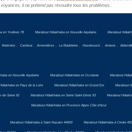
 voyances, il ne prétend pas résoudre tous les problèmes.
a en Yvelines 78
Marabout Hdiakhaba en Nouvelle Aquitaine
Marabout Hdiakh
,
,
,
,
,
,
,
Wattrelos
Cambrai
Armentières
La Madeleine
Hazebrouck
Amiens
Abbevill
haba en Nouvelle Aquitaine
Marabout Hdiakhaba en Occitanie
Marabout Hdia
Hdiakhaba en Pays de la Loire
Marabout Hdiakhaba en Grand Est
Marabout H
s-de-Seine 92
Marabout Hdiakhaba en Seine-Saint-Denis 93
Marabout Hdiakha
Marabout Hdiakhaba en Provence Alpes Côte d’Azur
Marabout Hdiakhaba à Saint-Nazaire 44600
Marabout Hdiakhaba à Cholet 49