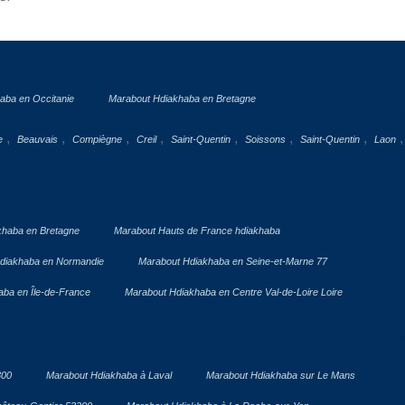
aba en Occitanie
Marabout Hdiakhaba en Bretagne
,
,
,
,
,
,
,
,
e
Beauvais
Compiègne
Creil
Saint-Quentin
Soissons
Saint-Quentin
Laon
khaba en Bretagne
Marabout Hauts de France hdiakhaba
diakhaba en Normandie
Marabout Hdiakhaba en Seine-et-Marne 77
ba en Île-de-France
Marabout Hdiakhaba en Centre Val-de-Loire Loire
300
Marabout Hdiakhaba à Laval
Marabout Hdiakhaba sur Le Mans