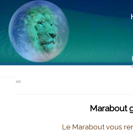
Hd
Méd
Pra
Marabout g
Le Marabout vous re