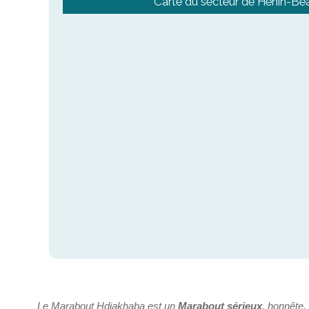
Carte du secteur de Hénin-B
Le Marabout Hdiakhaba est un
Marabout sérieux
, honnête,