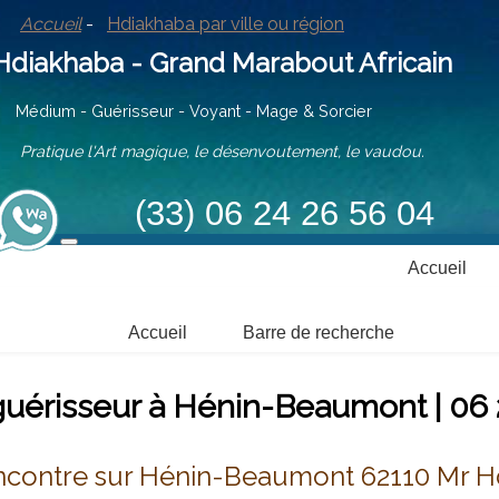
Accueil
-
Hdiakhaba par ville ou région
iakhaba - Grand Marabout Africain
ium - Guérisseur - Voyant - Mage & Sorcier
tique l'Art magique, le désenvoutement, le vaudou.
(33) 06 24 26 56 04
Accueil
Accueil
Barre de recherche
uérisseur à Hénin-Beaumont | 06 
ncontre sur Hénin-Beaumont 62110 Mr 