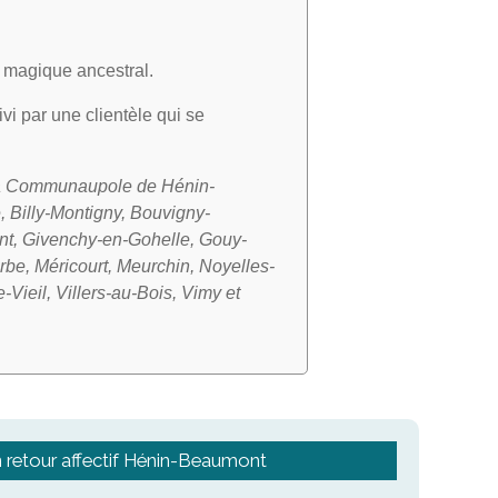
rt magique ancestral.
ivi par une clientèle qui se
a Communaupole de Hénin-
, Billy-Montigny, Bouvigny-
ont, Givenchy-en-Gohelle, Gouy-
be, Méricourt, Meurchin, Noyelles-
ieil, Villers-au-Bois, Vimy et
n retour affectif Hénin-Beaumont