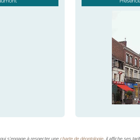
eaumont
Présence
 qui s'engage à respecter une
charte de déontologie
, il affiche ses tari