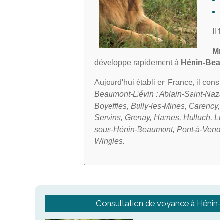
Il
M
développe rapidement à
Hénin-Be
Aujourd'hui établi en France, il con
Beaumont-Liévin : Ablain-Saint-Nazai
Boyeffles, Bully-les-Mines, Carenc
Servins, Grenay, Harnes, Hulluch, 
sous-Hénin-Beaumont, Pont-à-Vendin,
Wingles.
Consultation de voyance à Héni