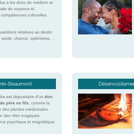
ba a les dons de médium et
nale de voyance et
s compétences culturelles
questions relatives au destin
 santé, chance, optimisme....
Hénin-Beaumont
Désenvoûtement
a est dépositaire d'un
don
de père en fils
, comme la
r des plantes médicinales
ar des rites magiques
force psychique et magnétique.