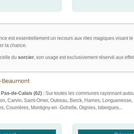
ce est essentiellement un recours aux rites magiques visant l
irer la chance.
celle du
sorcier
, son usage est exclusivement réservé aux effe
in-Beaumont
u
Pas-de-Calais (62)
: Sur toutes les communes rayonnant auto
on, Carvin, Saint-Omer, Outreau, Berck, Harnes, Longuenesse, B
s, Courrières, Montigny-en -Gohelle, Oignies, Isbergues...