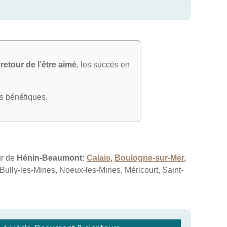
e
retour de l’être aimé
, les succès en
ts bénéfiques.
ur de
Hénin-Beaumont:
Calais
,
Boulogne-sur-Mer
,
ully-les-Mines, Noeux-les-Mines, Méricourt, Saint-