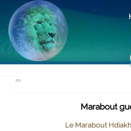
Hd
Méd
Pra
Marabout gué
Le Marabout Hdiakh