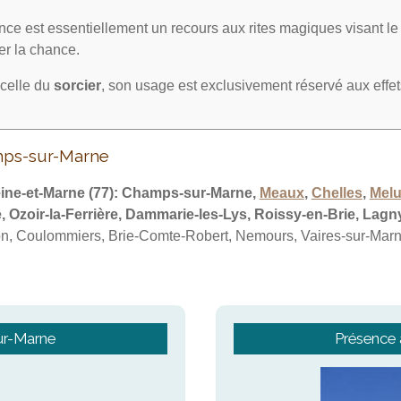
ce est essentiellement un recours aux rites magiques visant l
irer la chance.
celle du
sorcier
, son usage est exclusivement réservé aux effe
mps-sur-Marne
ine-et-Marne
(77):
Champs-sur-Marne,
Meaux
,
Chelles
,
Mel
e, Ozoir-la-Ferrière, Dammarie-les-Lys, Roissy-en-Brie, Lag
n, Coulommiers, Brie-Comte-Robert, Nemours, Vaires-sur-Marne,
ur-Marne
Présence 