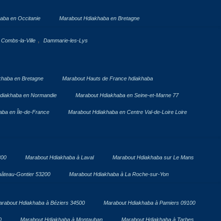
aba en Occitanie
Marabout Hdiakhaba en Bretagne
,
Combs-la-Ville
Dammarie-les-Lys
khaba en Bretagne
Marabout Hauts de France hdiakhaba
diakhaba en Normandie
Marabout Hdiakhaba en Seine-et-Marne 77
ba en Île-de-France
Marabout Hdiakhaba en Centre Val-de-Loire Loire
300
Marabout Hdiakhaba à Laval
Marabout Hdiakhaba sur Le Mans
âteau-Gontier 53200
Marabout Hdiakhaba à La Roche-sur-Yon
rabout Hdiakhaba à Béziers 34500
Marabout Hdiakhaba à Pamiers 09100
0
Marabout Hdiakhaba à Montauban
Marabout Hdiakhaba à Tarbes