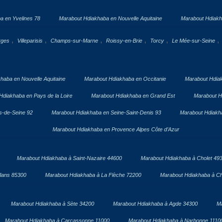
a en Yvelines 78
Marabout Hdiakhaba en Nouvelle Aquitaine
Marabout Hdiakh
,
,
,
,
,
,
rges
Villeparisis
Champs-sur-Marne
Roissy-en-Brie
Torcy
Le Mée-sur-Seine
haba en Nouvelle Aquitaine
Marabout Hdiakhaba en Occitanie
Marabout Hdia
Hdiakhaba en Pays de la Loire
Marabout Hdiakhaba en Grand Est
Marabout H
s-de-Seine 92
Marabout Hdiakhaba en Seine-Saint-Denis 93
Marabout Hdiakha
Marabout Hdiakhaba en Provence Alpes Côte d’Azur
Marabout Hdiakhaba à Saint-Nazaire 44600
Marabout Hdiakhaba à Cholet 49
lans 85300
Marabout Hdiakhaba à La Flèche 72200
Marabout Hdiakhaba à Ch
Marabout Hdiakhaba à Sète 34200
Marabout Hdiakhaba à Agde 34300
Ma
Marabout Hdiakhaba à Carcassonne 11000
Marabout Hdiakhaba à Narbonne 1110