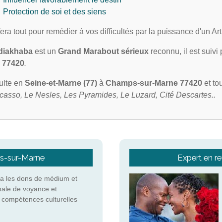
Protection de soi et des siens
 fera tout pour remédier à vos difficultés par la puissance d'un A
diakhaba
est un
Grand Marabout sérieux
reconnu, il est suivi
 77420
.
sulte en
Seine-et-Marne
(77)
à
Champs-sur-Marne 77420
et to
casso, Le Nesles, Les Pyramides, Le Luzard, Cité Descartes..
s-sur-Marne
Expert en r
a les dons de médium et
nale de voyance et
s compétences culturelles