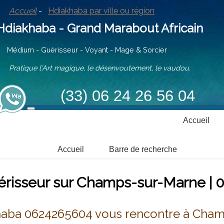
Accueil
-
Hdiakhaba par ville ou région
iakhaba - Grand Marabout Africain
ium - Guérisseur - Voyant - Mage & Sorcier
tique l'Art magique, le désenvoutement, le vaudou.
(33) 06 24 26 56 04
Accueil
Accueil
Barre de recherche
risseur sur Champs-sur-Marne | 0
aba 0624265604 vous rencontre à Cha