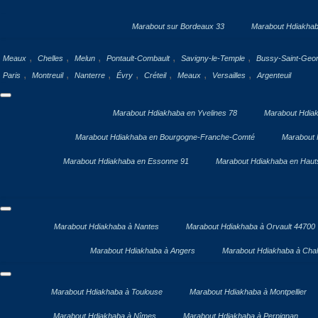
Marabout sur Bordeaux 33
Marabout Hdiakhab
,
,
,
,
,
Meaux
Chelles
Melun
Pontault-Combault
Savigny-le-Temple
Bussy-Saint-Geo
,
,
,
,
,
,
,
Paris
Montreuil
Nanterre
Évry
Créteil
Meaux
Versailles
Argenteuil
Marabout Hdiakhaba en Yvelines 78
Marabout Hdiak
Marabout Hdiakhaba en Bourgogne-Franche-Comté
Marabout 
Marabout Hdiakhaba en Essonne 91
Marabout Hdiakhaba en Haut
Marabout Hdiakhaba à Nantes
Marabout Hdiakhaba à Orvault 44700
Marabout Hdiakhaba à Angers
Marabout Hdiakhaba à Chal
Marabout Hdiakhaba à Toulouse
Marabout Hdiakhaba à Montpellier
Marabout Hdiakhaba à Nîmes
Marabout Hdiakhaba à Perpignan