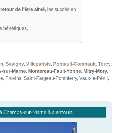
e
retour de l’être aimé
, les succès en
ts bénéfiques.
un
,
Savigny
,
Villeparisis
,
Pontault-Combault
,
Torcy
,
ny-sur-Marne, Montereau-Fault-Yonne, Mitry-Mory,
 Provins, Saint-Fargeau-Ponthierry, Vaux-le-Pénil,
à Champs-sur-Marne & alentours