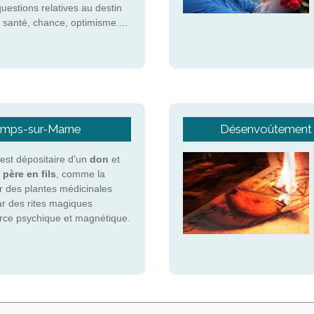
questions relatives au destin
 santé, chance, optimisme....
hamps-sur-Marne
Désenvoûtement 
st dépositaire d'un
don
et
 père en fils
, comme la
r des plantes médicinales
ar des rites magiques
force psychique et magnétique.