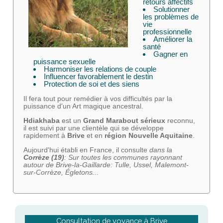
retours affectifs
Solutionner
les problèmes de
vie
professionnelle
Améliorer la
santé
Gagner en
puissance sexuelle
Harmoniser les relations de couple
Influencer favorablement le destin
Protection de soi et des siens
Il fera tout pour remédier à vos difficultés par la
puissance d'un Art magique ancestral.
Hdiakhaba
est un
Grand Marabout sérieux
reconnu,
il est suivi par une clientèle qui se développe
rapidement à
Brive
et en
région Nouvelle Aquitaine
.
Aujourd'hui établi en France, il consulte
dans la
Corrèze (19)
: Sur toutes les communes rayonnant
autour de Brive-la-Gaillarde: Tulle, Ussel, Malemont-
sur-Corrèze, Égletons...
Consultation de voyance à Brive