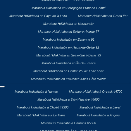
Marabout Hauts de France hdiakhaba
Marabout Hdiakhaba en Bourgogne-Franche-Comté
Marabout Hdiakhaba en Pays de la Loire
Marabout Hdiakhaba en Grand Est
Marabout Hdiakhaba en Normandie
Marabout Hdiakhaba en Seine-et-Marne 77
Marabout Hdiakhaba en Essonne 91
Marabout Hdiakhaba en Hauts-de-Seine 92
Marabout Hdiakhaba en Seine-Saint-Denis 93
Marabout Hdiakhaba en Île-de-France
Marabout Hdiakhaba en Centre Val-de-Loire Loire
Marabout Hdiakhaba en Provence Alpes Côte d’Azur
Marabout Hdiakhaba à Nantes
Marabout Hdiakhaba à Orvault 44700
Marabout Hdiakhaba à Saint-Nazaire 44600
Marabout Hdiakhaba à Cholet 49300
Marabout Hdiakhaba à Laval
Marabout Hdiakhaba sur Le Mans
Marabout Hdiakhaba à Angers
Marabout Hdiakhaba à Challans 85300