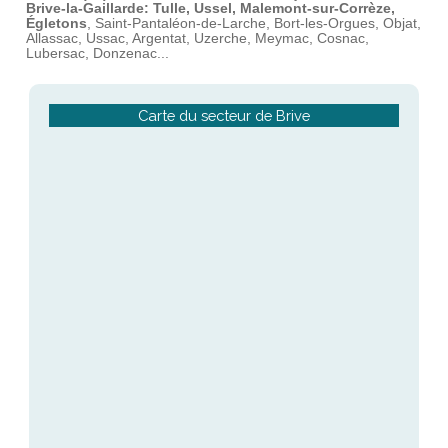
Brive-la-Gaillarde:
Tulle, Ussel, Malemont-sur-Corrèze,
Égletons
, Saint-Pantaléon-de-Larche, Bort-les-Orgues, Objat,
Allassac, Ussac, Argentat, Uzerche, Meymac, Cosnac,
Lubersac, Donzenac...
Carte du secteur de Brive