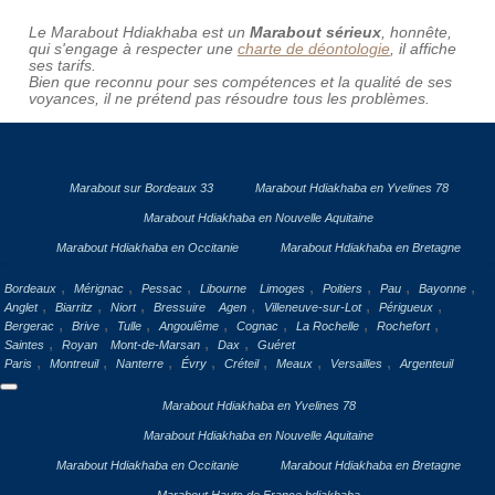
Le Marabout Hdiakhaba est un
Marabout sérieux
, honnête,
qui s'engage à respecter une
charte de déontologie
, il affiche
ses tarifs.
Bien que reconnu pour ses compétences et la qualité de ses
voyances, il ne prétend pas résoudre tous les problèmes.
Marabout sur Bordeaux 33
Marabout Hdiakhaba en Yvelines 78
Marabout Hdiakhaba en Nouvelle Aquitaine
Marabout Hdiakhaba en Occitanie
Marabout Hdiakhaba en Bretagne
,
,
,
,
,
,
,
Bordeaux
Mérignac
Pessac
Libourne
Limoges
Poitiers
Pau
Bayonne
,
,
,
,
,
,
Anglet
Biarritz
Niort
Bressuire
Agen
Villeneuve-sur-Lot
Périgueux
,
,
,
,
,
,
,
Bergerac
Brive
Tulle
Angoulême
Cognac
La Rochelle
Rochefort
,
,
,
Saintes
Royan
Mont-de-Marsan
Dax
Guéret
,
,
,
,
,
,
,
Paris
Montreuil
Nanterre
Évry
Créteil
Meaux
Versailles
Argenteuil
Marabout Hdiakhaba en Yvelines 78
Marabout Hdiakhaba en Nouvelle Aquitaine
Marabout Hdiakhaba en Occitanie
Marabout Hdiakhaba en Bretagne