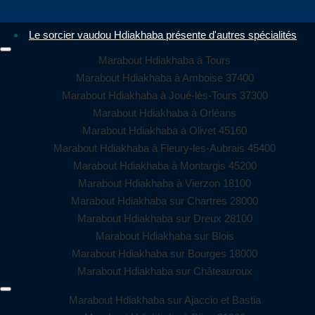
Le sorcier vaudou Hdiakhaba présente d'autres spécialités
Marabout Hdiakhaba à Tours
Marabout Hdiakhaba à Amboise 37400
Marabout Hdiakhaba à Joué-lès-Tours 37300
Marabout Hdiakhaba à Orléans
Marabout Hdiakhaba à Olivet 45160
Marabout Hdiakhaba à Fleury-les-Aubrais 45400
Marabout Hdiakhaba à Montargis 45200
Marabout Hdiakhaba à Vierzon 18100
Marabout Hdiakhaba sur Chartres 28000
Marabout Hdiakhaba sur Dreux 28100
Marabout Hdiakhaba sur Blois
Marabout Hdiakhaba sur Bourges 18000
Marabout Hdiakhaba sur Châteauroux
Marabout Hdiakhaba sur Ajaccio et Bastia