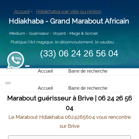
Accueil
-
Hdiakhaba par ville ou région
Hdiakhaba - Grand Marabout Africain
Médium - Guérisseur - Voyant - Mage & Sorcier
Pratique l'Art magique, le désenvoutement, le vaudou.
(33) 06 24 26 56 04
Accueil
Barre de recherche
Accueil
Barre de recherche
Marabout guérisseur à Brive | 06 24 26 56
04
Le Marabout Hdiakhaba 0624265604 vous rencontre
sur Brive