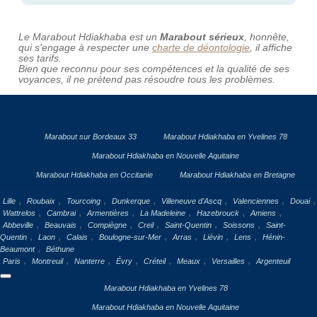
Le Marabout Hdiakhaba est un
Marabout sérieux
, honnête,
qui s'engage à respecter une
charte de déontologie
, il affiche
ses tarifs.
Bien que reconnu pour ses compétences et la qualité de ses
voyances, il ne prétend pas résoudre tous les problèmes.
Marabout sur Bordeaux 33
Marabout Hdiakhaba en Yvelines 78
Marabout Hdiakhaba en Nouvelle Aquitaine
Marabout Hdiakhaba en Occitanie
Marabout Hdiakhaba en Bretagne
,
,
,
,
,
,
,
Lille
Roubaix
Tourcoing
Dunkerque
Villeneuve d'Ascq
Valenciennes
Douai
,
,
,
,
,
,
Wattrelos
Cambrai
Armentières
La Madeleine
Hazebrouck
Amiens
,
,
,
,
,
,
Abbeville
Beauvais
Compiègne
Creil
Saint-Quentin
Soissons
Saint-
,
,
,
,
,
,
,
Quentin
Laon
Calais
Boulogne-sur-Mer
Arras
Liévin
Lens
Hénin-
,
Beaumont
Béthune
,
,
,
,
,
,
,
Paris
Montreuil
Nanterre
Évry
Créteil
Meaux
Versailles
Argenteuil
Marabout Hdiakhaba en Yvelines 78
Marabout Hdiakhaba en Nouvelle Aquitaine