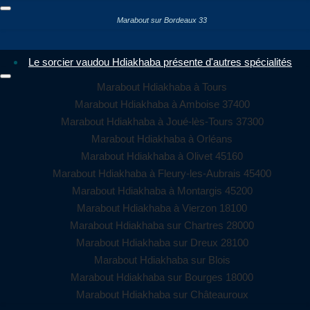
Marabout sur Bordeaux 33
Le sorcier vaudou Hdiakhaba présente d'autres spécialités
Marabout Hdiakhaba à Tours
Marabout Hdiakhaba à Amboise 37400
Marabout Hdiakhaba à Joué-lès-Tours 37300
Marabout Hdiakhaba à Orléans
Marabout Hdiakhaba à Olivet 45160
Marabout Hdiakhaba à Fleury-les-Aubrais 45400
Marabout Hdiakhaba à Montargis 45200
Marabout Hdiakhaba à Vierzon 18100
Marabout Hdiakhaba sur Chartres 28000
Marabout Hdiakhaba sur Dreux 28100
Marabout Hdiakhaba sur Blois
Marabout Hdiakhaba sur Bourges 18000
Marabout Hdiakhaba sur Châteauroux