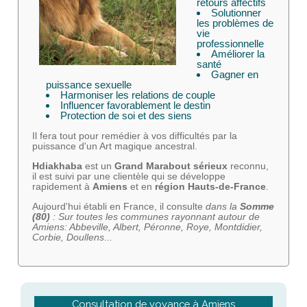
retours affectifs
Solutionner
les problèmes de
vie
professionnelle
Améliorer la
santé
Gagner en
puissance sexuelle
Harmoniser les relations de couple
Influencer favorablement le destin
Protection de soi et des siens
Il fera tout pour remédier à vos difficultés par la
puissance d'un Art magique ancestral.
Hdiakhaba
est un
Grand Marabout sérieux
reconnu,
il est suivi par une clientèle qui se développe
rapidement à
Amiens
et en
région Hauts-de-France
.
Aujourd'hui établi en France, il consulte
dans la
Somme
(80)
: Sur toutes les communes rayonnant autour de
Amiens: Abbeville, Albert, Péronne, Roye, Montdidier,
Corbie, Doullens...
Consultation de voyance à Amiens