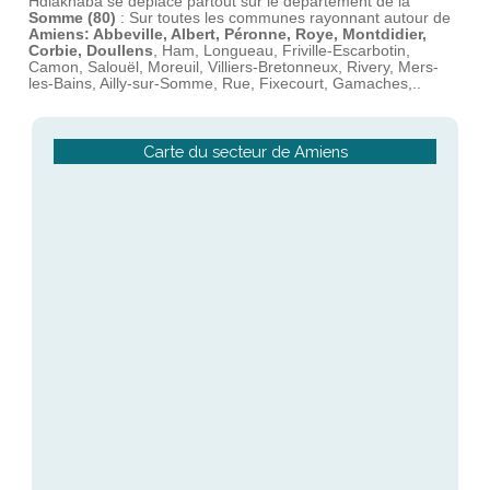
Hdiakhaba se déplace partout sur le département de la
Somme
(80)
: Sur toutes les communes rayonnant autour de
Amiens: Abbeville, Albert, Péronne, Roye, Montdidier,
Corbie, Doullens
, Ham, Longueau, Friville-Escarbotin,
Camon, Salouël, Moreuil, Villiers-Bretonneux, Rivery, Mers-
les-Bains, Ailly-sur-Somme, Rue, Fixecourt, Gamaches,..
Carte du secteur de Amiens