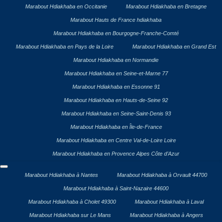
Marabout Hdiakhaba en Occitanie
Marabout Hdiakhaba en Bretagne
Marabout Hauts de France hdiakhaba
Marabout Hdiakhaba en Bourgogne-Franche-Comté
Marabout Hdiakhaba en Pays de la Loire
Marabout Hdiakhaba en Grand Est
Marabout Hdiakhaba en Normandie
Marabout Hdiakhaba en Seine-et-Marne 77
Marabout Hdiakhaba en Essonne 91
Marabout Hdiakhaba en Hauts-de-Seine 92
Marabout Hdiakhaba en Seine-Saint-Denis 93
Marabout Hdiakhaba en Île-de-France
Marabout Hdiakhaba en Centre Val-de-Loire Loire
Marabout Hdiakhaba en Provence Alpes Côte d’Azur
Marabout Hdiakhaba à Nantes
Marabout Hdiakhaba à Orvault 44700
Marabout Hdiakhaba à Saint-Nazaire 44600
Marabout Hdiakhaba à Cholet 49300
Marabout Hdiakhaba à Laval
Marabout Hdiakhaba sur Le Mans
Marabout Hdiakhaba à Angers