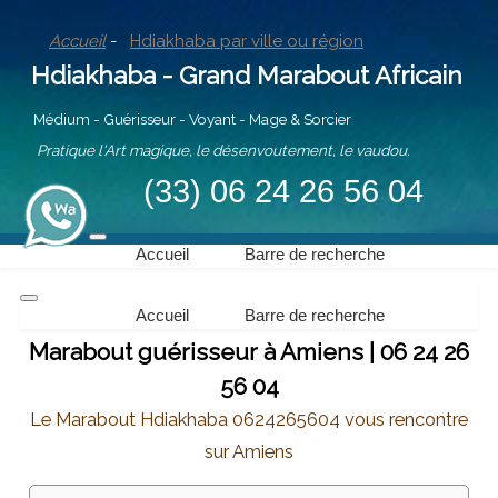
Accueil
-
Hdiakhaba par ville ou région
Hdiakhaba - Grand Marabout Africain
Médium - Guérisseur - Voyant - Mage & Sorcier
Pratique l'Art magique, le désenvoutement, le vaudou.
(33) 06 24 26 56 04
Accueil
Barre de recherche
Accueil
Barre de recherche
Marabout guérisseur à Amiens | 06 24 26
56 04
Le Marabout Hdiakhaba 0624265604 vous rencontre
sur Amiens