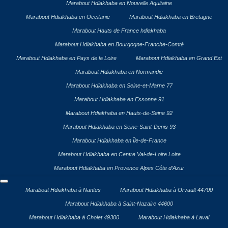
Marabout Hdiakhaba en Nouvelle Aquitaine
Marabout Hdiakhaba en Occitanie
Marabout Hdiakhaba en Bretagne
Marabout Hauts de France hdiakhaba
Marabout Hdiakhaba en Bourgogne-Franche-Comté
Marabout Hdiakhaba en Pays de la Loire
Marabout Hdiakhaba en Grand Est
Marabout Hdiakhaba en Normandie
Marabout Hdiakhaba en Seine-et-Marne 77
Marabout Hdiakhaba en Essonne 91
Marabout Hdiakhaba en Hauts-de-Seine 92
Marabout Hdiakhaba en Seine-Saint-Denis 93
Marabout Hdiakhaba en Île-de-France
Marabout Hdiakhaba en Centre Val-de-Loire Loire
Marabout Hdiakhaba en Provence Alpes Côte d’Azur
Marabout Hdiakhaba à Nantes
Marabout Hdiakhaba à Orvault 44700
Marabout Hdiakhaba à Saint-Nazaire 44600
Marabout Hdiakhaba à Cholet 49300
Marabout Hdiakhaba à Laval