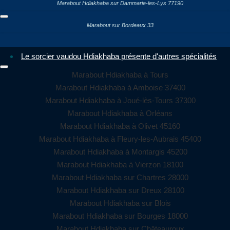
Marabout Hdiakhaba sur Dammarie-les-Lys 77190
Marabout sur Bordeaux 33
Le sorcier vaudou Hdiakhaba présente d'autres spécialités
Marabout Hdiakhaba à Tours
Marabout Hdiakhaba à Amboise 37400
Marabout Hdiakhaba à Joué-lès-Tours 37300
Marabout Hdiakhaba à Orléans
Marabout Hdiakhaba à Olivet 45160
Marabout Hdiakhaba à Fleury-les-Aubrais 45400
Marabout Hdiakhaba à Montargis 45200
Marabout Hdiakhaba à Vierzon 18100
Marabout Hdiakhaba sur Chartres 28000
Marabout Hdiakhaba sur Dreux 28100
Marabout Hdiakhaba sur Blois
Marabout Hdiakhaba sur Bourges 18000
Marabout Hdiakhaba sur Châteauroux