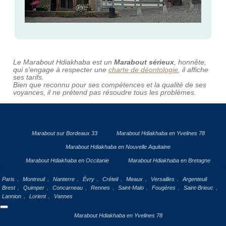
Le Marabout Hdiakhaba est un
Marabout sérieux
, honnête,
qui s'engage à respecter une
charte de déontologie
, il affiche
ses tarifs.
Bien que reconnu pour ses compétences et la qualité de ses
voyances, il ne prétend pas résoudre tous les problèmes.
Marabout sur Bordeaux 33
Marabout Hdiakhaba en Yvelines 78
Marabout Hdiakhaba en Nouvelle Aquitaine
Marabout Hdiakhaba en Occitanie
Marabout Hdiakhaba en Bretagne
,
,
,
,
,
,
,
Paris
Montreuil
Nanterre
Évry
Créteil
Meaux
Versailles
Argenteuil
,
,
,
,
,
,
,
Brest
Quimper
Concarneau
Rennes
Saint-Malo
Fougères
Saint-Brieuc
,
,
Lannion
Lorient
Vannes
Marabout Hdiakhaba en Yvelines 78