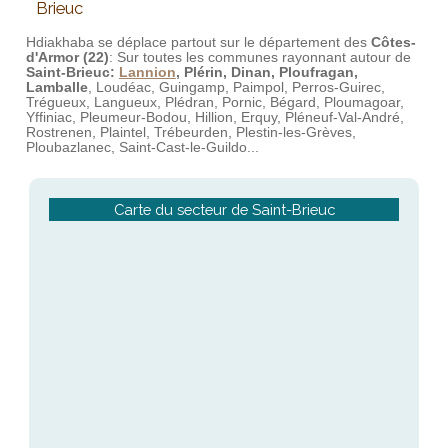
Brieuc
Hdiakhaba se déplace partout sur le département des
Côtes-
d'Armor (22)
: Sur toutes les communes rayonnant autour de
Saint-Brieuc:
Lannion
, Plérin, Dinan, Ploufragan,
Lamballe
, Loudéac, Guingamp, Paimpol, Perros-Guirec,
Trégueux, Langueux, Plédran, Pornic, Bégard, Ploumagoar,
Yffiniac, Pleumeur-Bodou, Hillion, Erquy, Pléneuf-Val-André,
Rostrenen, Plaintel, Trébeurden, Plestin-les-Grèves,
Ploubazlanec, Saint-Cast-le-Guildo...
Carte du secteur de Saint-Brieuc