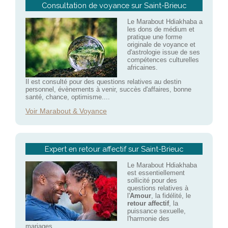
Consultation de voyance sur Saint-Brieuc
Le Marabout Hdiakhaba a
les dons de médium et
pratique une forme
originale de voyance et
d'astrologie issue de ses
compétences culturelles
africaines.
Il est consulté pour des questions relatives au destin
personnel, évènements à venir, succès d'affaires, bonne
santé, chance, optimisme....
Voir Marabout & Voyance
Expert en retour affectif sur Saint-Brieuc
Le Marabout Hdiakhaba
est essentiellement
sollicité pour des
questions relatives à
l'
Amour
, la fidélité, le
retour affectif
, la
puissance sexuelle,
l'harmonie des
mariages....