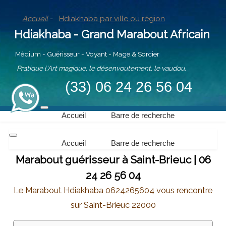
Accueil
-
Hdiakhaba par ville ou région
Hdiakhaba - Grand Marabout Africain
Médium - Guérisseur - Voyant - Mage & Sorcier
Pratique l'Art magique, le désenvoutement, le vaudou.
(33) 06 24 26 56 04
Accueil
Barre de recherche
Accueil
Barre de recherche
Marabout guérisseur à Saint-Brieuc | 06
24 26 56 04
Le Marabout Hdiakhaba 0624265604 vous rencontre
sur Saint-Brieuc 22000