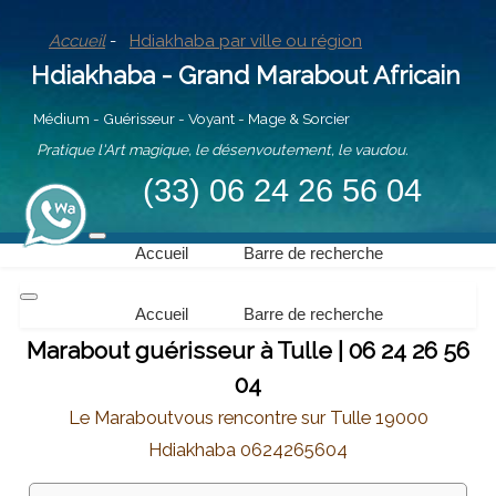
Accueil
-
Hdiakhaba par ville ou région
Hdiakhaba - Grand Marabout Africain
Médium - Guérisseur - Voyant - Mage & Sorcier
Pratique l'Art magique, le désenvoutement, le vaudou.
(33) 06 24 26 56 04
Accueil
Barre de recherche
Accueil
Barre de recherche
Marabout guérisseur à Tulle | 06 24 26 56
04
Le Maraboutvous rencontre sur Tulle 19000
Hdiakhaba 0624265604