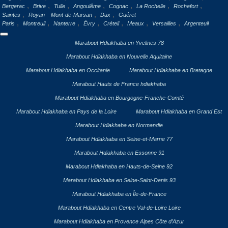
,
,
,
,
,
,
,
Bergerac
Brive
Tulle
Angoulême
Cognac
La Rochelle
Rochefort
,
,
,
Saintes
Royan
Mont-de-Marsan
Dax
Guéret
,
,
,
,
,
,
,
Paris
Montreuil
Nanterre
Évry
Créteil
Meaux
Versailles
Argenteuil
Marabout Hdiakhaba en Yvelines 78
Marabout Hdiakhaba en Nouvelle Aquitaine
Marabout Hdiakhaba en Occitanie
Marabout Hdiakhaba en Bretagne
Marabout Hauts de France hdiakhaba
Marabout Hdiakhaba en Bourgogne-Franche-Comté
Marabout Hdiakhaba en Pays de la Loire
Marabout Hdiakhaba en Grand Est
Marabout Hdiakhaba en Normandie
Marabout Hdiakhaba en Seine-et-Marne 77
Marabout Hdiakhaba en Essonne 91
Marabout Hdiakhaba en Hauts-de-Seine 92
Marabout Hdiakhaba en Seine-Saint-Denis 93
Marabout Hdiakhaba en Île-de-France
Marabout Hdiakhaba en Centre Val-de-Loire Loire
Marabout Hdiakhaba en Provence Alpes Côte d’Azur