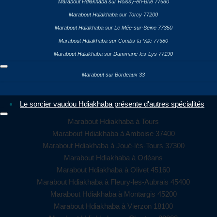
Marabout Hdiakhaba sur Roissy-en-Brie 77680
Marabout Hdiakhaba sur Torcy 77200
Marabout Hdiakhaba sur Le Mée-sur-Seine 77350
Marabout Hdiakhaba sur Combs-la-Ville 77380
Marabout Hdiakhaba sur Dammarie-les-Lys 77190
Marabout sur Bordeaux 33
Le sorcier vaudou Hdiakhaba présente d'autres spécialités
Marabout Hdiakhaba à Tours
Marabout Hdiakhaba à Amboise 37400
Marabout Hdiakhaba à Joué-lès-Tours 37300
Marabout Hdiakhaba à Orléans
Marabout Hdiakhaba à Olivet 45160
Marabout Hdiakhaba à Fleury-les-Aubrais 45400
Marabout Hdiakhaba à Montargis 45200
Marabout Hdiakhaba à Vierzon 18100