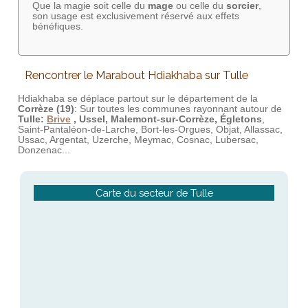
Que la magie soit celle du
mage
ou celle du
sorcier
,
son usage est exclusivement réservé aux effets
bénéfiques.
Rencontrer le Marabout Hdiakhaba sur Tulle
Hdiakhaba se déplace partout sur le département de la
Corrèze (19)
: Sur toutes les communes rayonnant autour de
Tulle:
Brive
, Ussel, Malemont-sur-Corrèze, Égletons
,
Saint-Pantaléon-de-Larche, Bort-les-Orgues, Objat, Allassac,
Ussac, Argentat, Uzerche, Meymac, Cosnac, Lubersac,
Donzenac...
Carte du secteur de Tulle