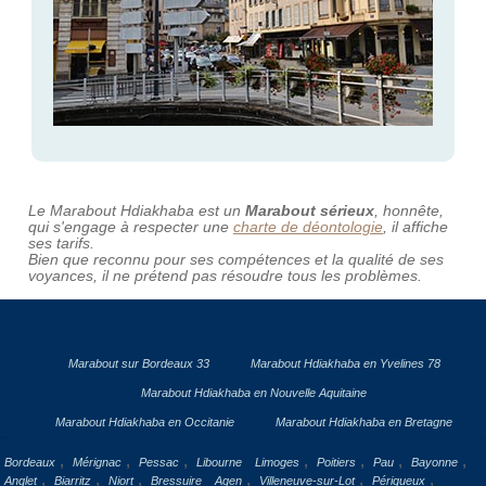
Le Marabout Hdiakhaba est un
Marabout sérieux
, honnête,
qui s'engage à respecter une
charte de déontologie
, il affiche
ses tarifs.
Bien que reconnu pour ses compétences et la qualité de ses
voyances, il ne prétend pas résoudre tous les problèmes.
Marabout sur Bordeaux 33
Marabout Hdiakhaba en Yvelines 78
Marabout Hdiakhaba en Nouvelle Aquitaine
Marabout Hdiakhaba en Occitanie
Marabout Hdiakhaba en Bretagne
,
,
,
,
,
,
,
Bordeaux
Mérignac
Pessac
Libourne
Limoges
Poitiers
Pau
Bayonne
,
,
,
,
,
,
Anglet
Biarritz
Niort
Bressuire
Agen
Villeneuve-sur-Lot
Périgueux