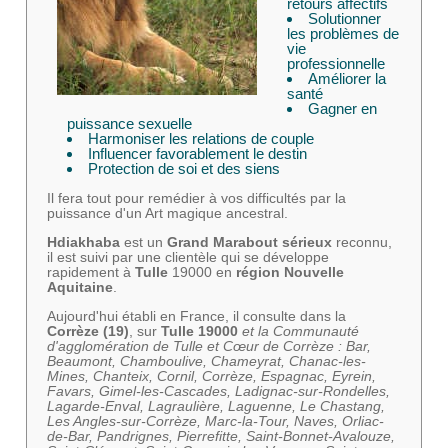
retours affectifs
Solutionner
les problèmes de
vie
professionnelle
Améliorer la
santé
Gagner en
puissance sexuelle
Harmoniser les relations de couple
Influencer favorablement le destin
Protection de soi et des siens
Il fera tout pour remédier à vos difficultés par la
puissance d'un Art magique ancestral.
Hdiakhaba
est un
Grand Marabout sérieux
reconnu,
il est suivi par une clientèle qui se développe
rapidement à
Tulle
19000 en
région Nouvelle
Aquitaine
.
Aujourd'hui établi en France, il consulte dans la
Corrèze (19)
, sur
Tulle 19000
et la Communauté
d'agglomération de Tulle et Cœur de Corrèze : Bar,
Beaumont, Chamboulive, Chameyrat, Chanac-les-
Mines, Chanteix, Cornil, Corrèze, Espagnac, Eyrein,
Favars, Gimel-les-Cascades, Ladignac-sur-Rondelles,
Lagarde-Enval, Lagraulière, Laguenne, Le Chastang,
Les Angles-sur-Corrèze, Marc-la-Tour, Naves, Orliac-
de-Bar, Pandrignes, Pierrefitte, Saint-Bonnet-Avalouze,