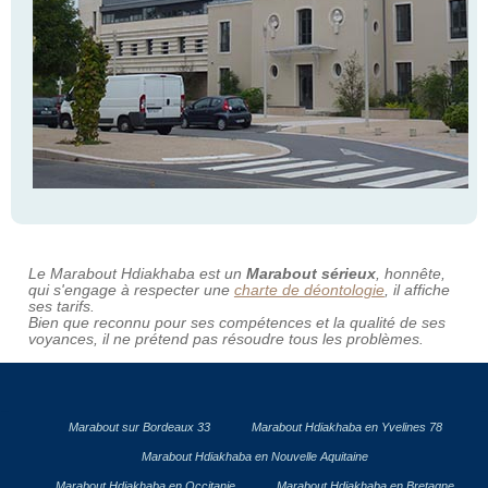
Le Marabout Hdiakhaba est un
Marabout sérieux
, honnête,
qui s'engage à respecter une
charte de déontologie
, il affiche
ses tarifs.
Bien que reconnu pour ses compétences et la qualité de ses
voyances, il ne prétend pas résoudre tous les problèmes.
Marabout sur Bordeaux 33
Marabout Hdiakhaba en Yvelines 78
Marabout Hdiakhaba en Nouvelle Aquitaine
Marabout Hdiakhaba en Occitanie
Marabout Hdiakhaba en Bretagne