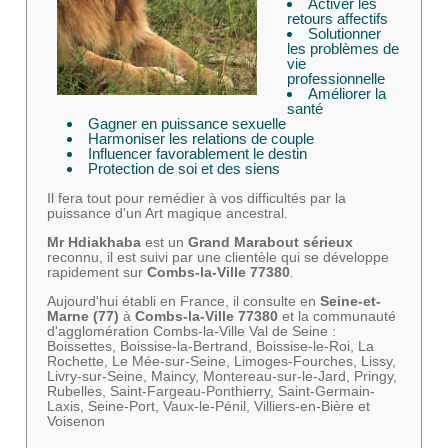
Activer les
retours affectifs
Solutionner
les problèmes de
vie
professionnelle
Améliorer la
santé
Gagner en puissance sexuelle
Harmoniser les relations de couple
Influencer favorablement le destin
Protection de soi et des siens
Il fera tout pour remédier à vos difficultés par la
puissance d'un Art magique ancestral.
Mr Hdiakhaba
est un
Grand Marabout sérieux
reconnu, il est suivi par une clientèle qui se développe
rapidement sur
Combs-la-Ville 77380
.
Aujourd'hui établi en France, il consulte en
Seine-et-
Marne
(77)
à
Combs-la-Ville 77380
et la communauté
d'agglomération Combs-la-Ville Val de Seine :
Boissettes, Boissise-la-Bertrand, Boissise-le-Roi, La
Rochette, Le Mée-sur-Seine, Limoges-Fourches, Lissy,
Livry-sur-Seine, Maincy, Montereau-sur-le-Jard, Pringy,
Rubelles, Saint-Fargeau-Ponthierry, Saint-Germain-
Laxis, Seine-Port, Vaux-le-Pénil, Villiers-en-Bière et
Voisenon