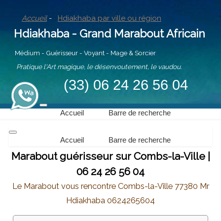
Accueil
-
Hdiakhaba par ville ou région
Hdiakhaba - Grand Marabout Africain
Médium - Guérisseur - Voyant - Mage & Sorcier
Pratique l'Art magique, le désenvoutement, le vaudou.
(33) 06 24 26 56 04
Accueil
Barre de recherche
Accueil
Barre de recherche
Marabout guérisseur sur Combs-la-Ville |
06 24 26 56 04
Le Marabout vous rencontre Combs-la-Ville 77380 Mr
Hdiakhaba 0624265604