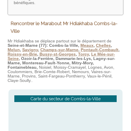
bénéfiques.
Rencontrer le Marabout Mr Hdiakhaba Combs-la-
Ville
Mr Hdiakhaba se déplace partout sur le département de
Seine-et-Marne
(77):
Combs-la-Ville,
Meaux
,
Chelles
,
Melun
,
Savigny
,
Champs-sur-Marne
,
Pontault-Combault
,
Roissy-en-Brie
,
Bussy-st-Georges
,
Torcy
,
Le Mée-sur-
Seine
, Ozoir-la-Ferrière, Dammarie-les-Lys, Lagny-sur-
Marne, Montereau-Fault-Yonne, Mitry-Mory,
Fontainebleau,
Noisiel, Moissy-Cramayel, Lognes, Avon,
Coulommiers, Brie-Comte-Robert, Nemours, Vaires-sur-
Marne, Provins, Saint-Fargeau-Ponthierry, Vaux-le-Pénil,
Claye-Soully..
Carte du secteur de Combs-la-Ville