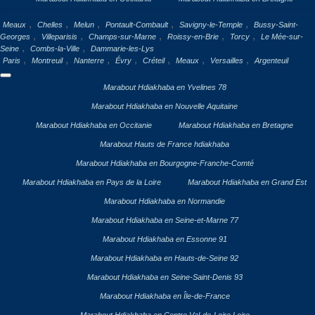
,
,
,
,
,
Meaux
Chelles
Melun
Pontault-Combault
Savigny-le-Temple
Bussy-Saint-
,
,
,
,
,
Georges
Villeparisis
Champs-sur-Marne
Roissy-en-Brie
Torcy
Le Mée-sur-
,
,
Seine
Combs-la-Ville
Dammarie-les-Lys
,
,
,
,
,
,
,
Paris
Montreuil
Nanterre
Évry
Créteil
Meaux
Versailles
Argenteuil
Marabout Hdiakhaba en Yvelines 78
Marabout Hdiakhaba en Nouvelle Aquitaine
Marabout Hdiakhaba en Occitanie
Marabout Hdiakhaba en Bretagne
Marabout Hauts de France hdiakhaba
Marabout Hdiakhaba en Bourgogne-Franche-Comté
Marabout Hdiakhaba en Pays de la Loire
Marabout Hdiakhaba en Grand Est
Marabout Hdiakhaba en Normandie
Marabout Hdiakhaba en Seine-et-Marne 77
Marabout Hdiakhaba en Essonne 91
Marabout Hdiakhaba en Hauts-de-Seine 92
Marabout Hdiakhaba en Seine-Saint-Denis 93
Marabout Hdiakhaba en Île-de-France