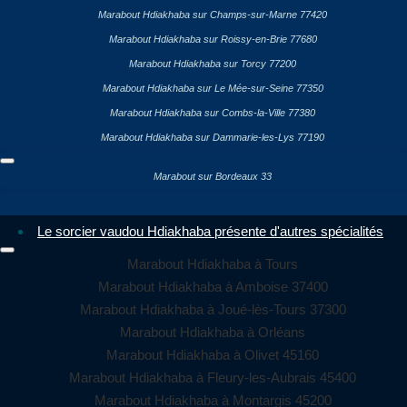
Marabout Hdiakhaba sur Champs-sur-Marne 77420
Marabout Hdiakhaba sur Roissy-en-Brie 77680
Marabout Hdiakhaba sur Torcy 77200
Marabout Hdiakhaba sur Le Mée-sur-Seine 77350
Marabout Hdiakhaba sur Combs-la-Ville 77380
Marabout Hdiakhaba sur Dammarie-les-Lys 77190
Marabout sur Bordeaux 33
Le sorcier vaudou Hdiakhaba présente d'autres spécialités
Marabout Hdiakhaba à Tours
Marabout Hdiakhaba à Amboise 37400
Marabout Hdiakhaba à Joué-lès-Tours 37300
Marabout Hdiakhaba à Orléans
Marabout Hdiakhaba à Olivet 45160
Marabout Hdiakhaba à Fleury-les-Aubrais 45400
Marabout Hdiakhaba à Montargis 45200