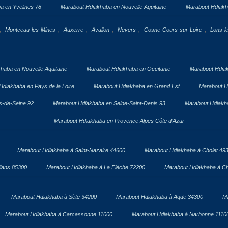
a en Yvelines 78
Marabout Hdiakhaba en Nouvelle Aquitaine
Marabout Hdiakh
,
,
,
,
,
,
Montceau-les-Mines
Auxerre
Avallon
Nevers
Cosne-Cours-sur-Loire
Lons-l
haba en Nouvelle Aquitaine
Marabout Hdiakhaba en Occitanie
Marabout Hdia
Hdiakhaba en Pays de la Loire
Marabout Hdiakhaba en Grand Est
Marabout H
s-de-Seine 92
Marabout Hdiakhaba en Seine-Saint-Denis 93
Marabout Hdiakha
Marabout Hdiakhaba en Provence Alpes Côte d’Azur
Marabout Hdiakhaba à Saint-Nazaire 44600
Marabout Hdiakhaba à Cholet 49
lans 85300
Marabout Hdiakhaba à La Flèche 72200
Marabout Hdiakhaba à Ch
Marabout Hdiakhaba à Sète 34200
Marabout Hdiakhaba à Agde 34300
Ma
Marabout Hdiakhaba à Carcassonne 11000
Marabout Hdiakhaba à Narbonne 1110