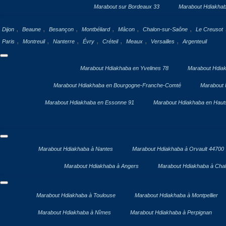
Marabout sur Bordeaux 33
Marabout Hdiakhab
,
,
,
,
,
,
Dijon
Beaune
Besançon
Montbéliard
Mâcon
Chalon-sur-Saône
Le Creusot
,
,
,
,
,
,
,
Paris
Montreuil
Nanterre
Évry
Créteil
Meaux
Versailles
Argenteuil
Marabout Hdiakhaba en Yvelines 78
Marabout Hdiak
Marabout Hdiakhaba en Bourgogne-Franche-Comté
Marabout 
Marabout Hdiakhaba en Essonne 91
Marabout Hdiakhaba en Haut
Marabout Hdiakhaba à Nantes
Marabout Hdiakhaba à Orvault 44700
Marabout Hdiakhaba à Angers
Marabout Hdiakhaba à Chal
Marabout Hdiakhaba à Toulouse
Marabout Hdiakhaba à Montpellier
Marabout Hdiakhaba à Nîmes
Marabout Hdiakhaba à Perpignan