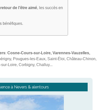
e
retour de l’être aimé
, les succès en
ts bénéfiques.
ers
:
Cosne-Cours-sur-Loire, Varennes-Vauzelles,
uérigny, Pougues-les-Eaux, Saint-Éloi, Château-Chinon,
sur-Loire, Corbigny, Challuy...
sence à Nevers & alentours