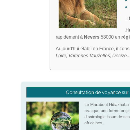
Il
H
rapidement à
Nevers
58000 en
rég
Aujourd'hui établi en France, il con
Loire, Varennes-Vauzelles, Decize..
Consultation de voyance sur
Le Marabout Hdiakhaba 
pratique une forme origi
d'astrologie issue de se
africaines.