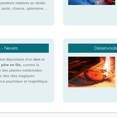
questions relatives au destin
 santé, chance, optimisme....
l - Nevers
Désenvoûte
st dépositaire d'un
don
et
 père en fils
, comme la
r des plantes médicinales
ar des rites magiques
force psychique et magnétique.