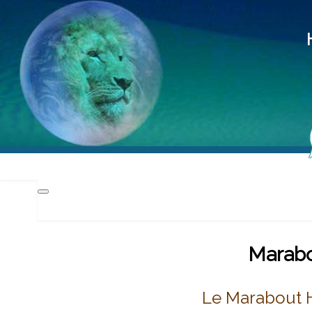
Hd
Méd
Pra
Marabo
Le Marabout 