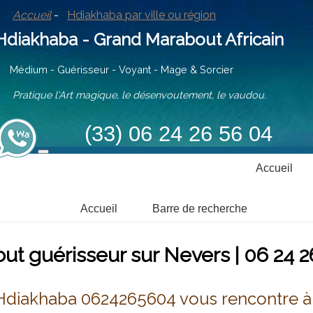
Accueil
-
Hdiakhaba par ville ou région
iakhaba - Grand Marabout Africain
ium - Guérisseur - Voyant - Mage & Sorcier
tique l'Art magique, le désenvoutement, le vaudou.
(33) 06 24 26 56 04
Accueil
Accueil
Barre de recherche
ut guérisseur sur Nevers | 06 24 2
Hdiakhaba 0624265604 vous rencontre à