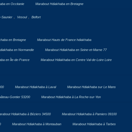
aba en Occitanie
Marabout Hdiakhaba en Bretagne
,
,
e-Saunier
Vesoul
Belfort
khaba en Bretagne
Marabout Hauts de France hdiakhaba
diakhaba en Normandie
Marabout Hdiakhaba en Seine-et-Marne 77
ba en Île-de-France
Marabout Hdiakhaba en Centre Val-de-Loire Loire
300
Marabout Hdiakhaba à Laval
Marabout Hdiakhaba sur Le Mans
âteau-Gontier 53200
Marabout Hdiakhaba à La Roche-sur-Yon
rabout Hdiakhaba à Béziers 34500
Marabout Hdiakhaba à Pamiers 09100
0
Marabout Hdiakhaba à Montauban
Marabout Hdiakhaba à Tarbes