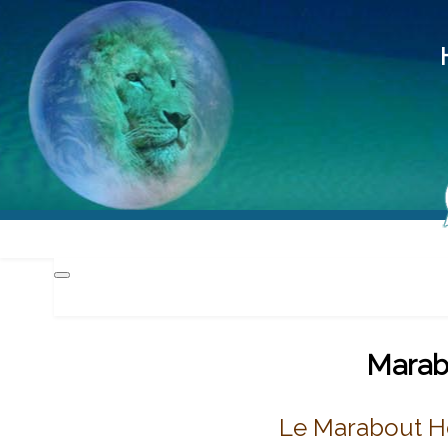
Hd
Méd
Pra
Marabo
Le Marabout H