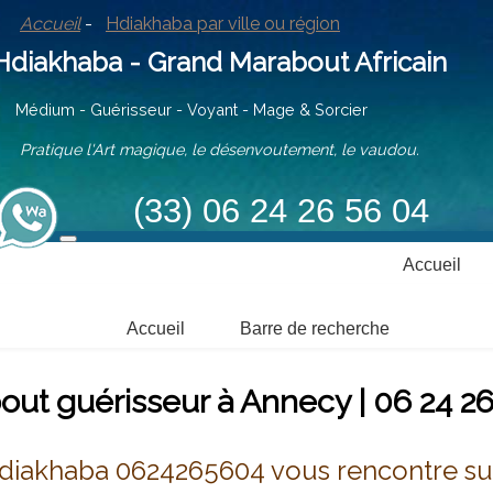
Accueil
-
Hdiakhaba par ville ou région
iakhaba - Grand Marabout Africain
ium - Guérisseur - Voyant - Mage & Sorcier
tique l'Art magique, le désenvoutement, le vaudou.
(33) 06 24 26 56 04
Accueil
Accueil
Barre de recherche
ut guérisseur à Annecy | 06 24 2
diakhaba 0624265604 vous rencontre su