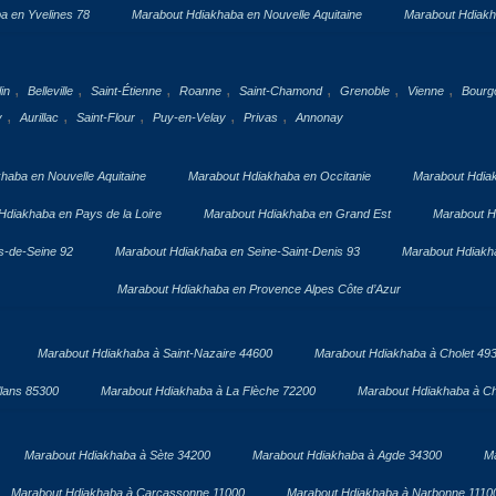
a en Yvelines 78
Marabout Hdiakhaba en Nouvelle Aquitaine
Marabout Hdiakh
,
,
,
,
,
,
,
in
Belleville
Saint-Étienne
Roanne
Saint-Chamond
Grenoble
Vienne
Bourgo
,
,
,
,
,
y
Aurillac
Saint-Flour
Puy-en-Velay
Privas
Annonay
haba en Nouvelle Aquitaine
Marabout Hdiakhaba en Occitanie
Marabout Hdia
Hdiakhaba en Pays de la Loire
Marabout Hdiakhaba en Grand Est
Marabout H
s-de-Seine 92
Marabout Hdiakhaba en Seine-Saint-Denis 93
Marabout Hdiakha
Marabout Hdiakhaba en Provence Alpes Côte d’Azur
Marabout Hdiakhaba à Saint-Nazaire 44600
Marabout Hdiakhaba à Cholet 49
lans 85300
Marabout Hdiakhaba à La Flèche 72200
Marabout Hdiakhaba à Ch
Marabout Hdiakhaba à Sète 34200
Marabout Hdiakhaba à Agde 34300
Ma
Marabout Hdiakhaba à Carcassonne 11000
Marabout Hdiakhaba à Narbonne 1110