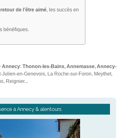
e
retour de l’être aimé
, les succès en
ts bénéfiques.
e
Annecy
:
Thonon-les-Bains, Annemasse, Annecy-
t-Julien-en-Genevois, La Roche-sur-Foron, Meythet,
s, Reignier...
sence à Annecy & alentours