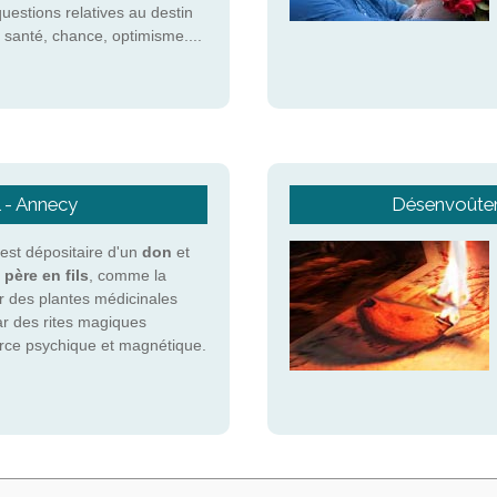
questions relatives au destin
 santé, chance, optimisme....
l - Annecy
Désenvoûtem
st dépositaire d'un
don
et
 père en fils
, comme la
r des plantes médicinales
ar des rites magiques
force psychique et magnétique.