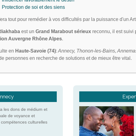
Protection de soi et des siens
 fera tout pour remédier à vos difficultés par la puissance d'un A
diakhaba
est un
Grand Marabout sérieux
reconnu, il est suivi
gion Auvergne Rhône Alpes
.
sulte en
Haute-Savoie (74)
:
Annecy,
Thonon-les-Bains, Annemas
e de personnes en recherche de solutions et de mieux être vital.
Annecy
Expert
a les dons de médium et
nale de voyance et
s compétences culturelles