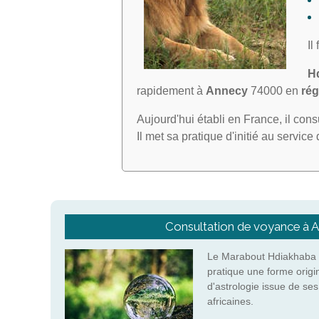
Il
H
rapidement à
Annecy
74000 en
ré
Aujourd'hui établi en France, il con
Il met sa pratique d'initié au servic
Consultation de voyance à 
Le Marabout Hdiakhaba 
pratique une forme origi
d'astrologie issue de se
africaines.