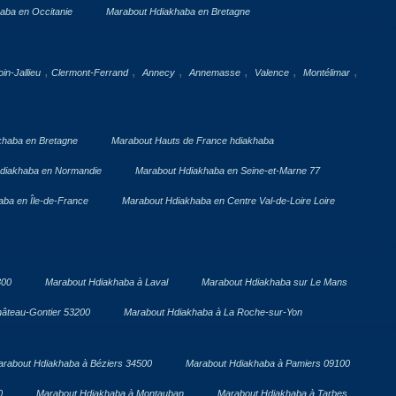
aba en Occitanie
Marabout Hdiakhaba en Bretagne
,
,
,
,
,
,
in-Jallieu
Clermont-Ferrand
Annecy
Annemasse
Valence
Montélimar
khaba en Bretagne
Marabout Hauts de France hdiakhaba
diakhaba en Normandie
Marabout Hdiakhaba en Seine-et-Marne 77
ba en Île-de-France
Marabout Hdiakhaba en Centre Val-de-Loire Loire
300
Marabout Hdiakhaba à Laval
Marabout Hdiakhaba sur Le Mans
âteau-Gontier 53200
Marabout Hdiakhaba à La Roche-sur-Yon
rabout Hdiakhaba à Béziers 34500
Marabout Hdiakhaba à Pamiers 09100
0
Marabout Hdiakhaba à Montauban
Marabout Hdiakhaba à Tarbes