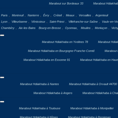
Marabout sur Bordeaux 33
Marabout Hdiakhab
,
,
,
,
,
,
,
Paris
Montreuil
Nanterre
Évry
Créteil
Meaux
Versailles
Argenteuil
,
,
,
,
,
Lyon
Villeurbanne
Vénissieux
Saint-Priest
Villefranche-sur-Saône
Vaulx-en-Vel
,
,
,
,
Chambéry
Aix-les-Bains
Bourg-en-Bresse
Oyonnax,
Moulins
Monluçon
Vich
Marabout Hdiakhaba en Yvelines 78
Marabout Hdiak
Marabout Hdiakhaba en Bourgogne-Franche-Comté
Marabout 
Marabout Hdiakhaba en Essonne 91
Marabout Hdiakhaba en Haut
Marabout Hdiakhaba à Nantes
Marabout Hdiakhaba à Orvault 44700
Marabout Hdiakhaba à Angers
Marabout Hdiakhaba à Chal
Marabout Hdiakhaba à Toulouse
Marabout Hdiakhaba à Montpellier
Marabout Hdiakhaba à Nîmes
Marabout Hdiakhaba à Perpignan