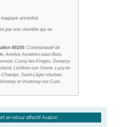
rt magique ancestral.
ivi par une clientèle qui se
allon 89200
: Communauté de
e, Annéot, Asnières-sous-Bois,
-Censoir, Cussy-les-Forges, Domecy-
Island, Lichères-sur-Yonne, Lucy-le-
des-Champs, Saint-Léger-Vauban,
 Vézelay et Voutenay-sur-Cure.
rt en retour affectif Avallon