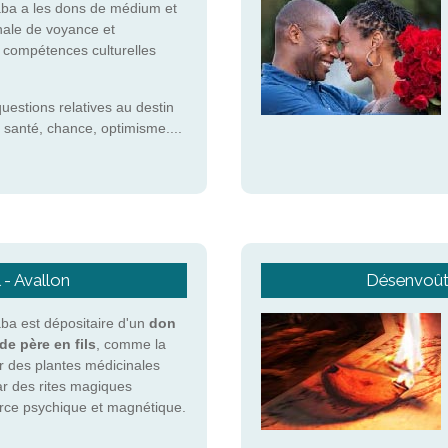
ba a les dons de médium et
nale de voyance et
s compétences culturelles
questions relatives au destin
 santé, chance, optimisme....
 - Avallon
Désenvoûte
a est dépositaire d'un
don
de père en fils
, comme la
r des plantes médicinales
ar des rites magiques
force psychique et magnétique.