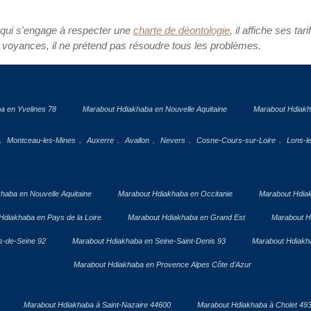
 qui s'engage à respecter une
charte de déontologie
, il affiche ses tari
 voyances, il ne prétend pas résoudre tous les problèmes.
a en Yvelines 78
Marabout Hdiakhaba en Nouvelle Aquitaine
Marabout Hdiakh
,
,
,
,
,
,
Montceau-les-Mines
Auxerre
Avallon
Nevers
Cosne-Cours-sur-Loire
Lons-l
haba en Nouvelle Aquitaine
Marabout Hdiakhaba en Occitanie
Marabout Hdia
Hdiakhaba en Pays de la Loire
Marabout Hdiakhaba en Grand Est
Marabout H
s-de-Seine 92
Marabout Hdiakhaba en Seine-Saint-Denis 93
Marabout Hdiakha
Marabout Hdiakhaba en Provence Alpes Côte d’Azur
Marabout Hdiakhaba à Saint-Nazaire 44600
Marabout Hdiakhaba à Cholet 49