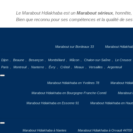
Le Marabout Hdiakhaba est un
Marabout sérieux
, honnête,
Bien que reconnu pour ses compétences et la qualité de ses
Marabout sur Bordeaux 33
Marabout Hdiakhab
,
,
,
,
,
,
Dijon
Beaune
Besançon
Montbéliard
Mâcon
Chalon-sur-Saône
Le Creusot
,
,
,
,
,
,
,
Paris
Montreuil
Nanterre
Évry
Créteil
Meaux
Versailles
Argenteuil
Marabout Hdiakhaba en Yvelines 78
Marabout Hdiak
Marabout Hdiakhaba en Bourgogne-Franche-Comté
Marabout 
Marabout Hdiakhaba en Essonne 91
Marabout Hdiakhaba en Haut
Marabout Hdiakhaba à Nantes
Marabout Hdiakhaba à Orvault 44700