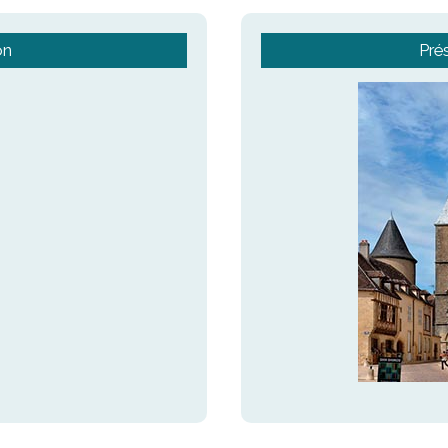
on
Pré