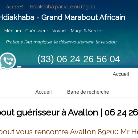
Accueil
-
Hdiakhaba par ville ou région
iakhaba - Grand Marabout Africain
ium - Guérisseur - Voyant - Mage & Sorcier
tique l'Art magique, le désenvoutement, le vaudou.
(33) 06 24 26 56 04
Accueil
Accueil
Barre de recherche
ut guérisseur à Avallon | 06 24 2
bout vous rencontre Avallon 89200 Mr H