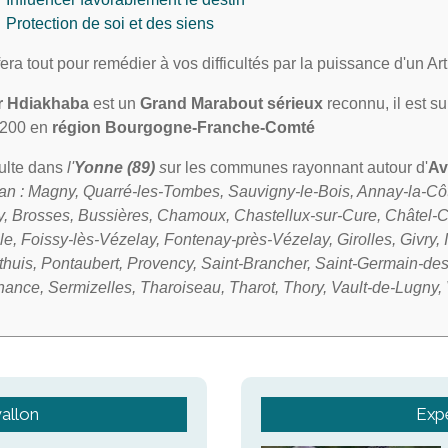
Protection de soi et des siens
 fera tout pour remédier à vos difficultés par la puissance d'un A
r Hdiakhaba
est un
Grand Marabout sérieux
reconnu, il est su
200 en
région Bourgogne-Franche-Comté
sulte dans
l'
Yonne (89)
s
ur les communes rayonnant autour d'
Av
n : Magny, Quarré-les-Tombes, Sauvigny-le-Bois, Annay-la-Côt
nay, Brosses, Bussières, Chamoux, Chastellux-sur-Cure, Châtel
e, Foissy-lès-Vézelay, Fontenay-près-Vézelay, Girolles, Givry, 
erthuis, Pontaubert, Provency, Saint-Brancher, Saint-Germain-
ance, Sermizelles, Tharoiseau, Tharot, Thory, Vault-de-Lugny,
allon
Expe