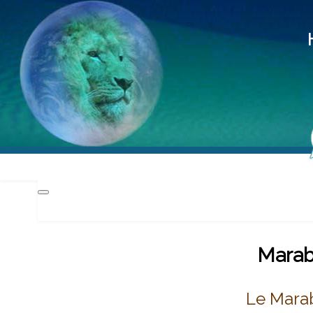
Hd
Méd
Pra
Marabo
Le Mara