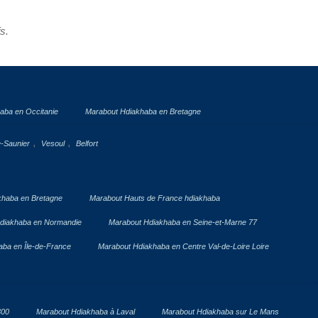
fs.
aba en Occitanie
Marabout Hdiakhaba en Bretagne
,
,
e-Saunier
Vesoul
Belfort
khaba en Bretagne
Marabout Hauts de France hdiakhaba
diakhaba en Normandie
Marabout Hdiakhaba en Seine-et-Marne 77
ba en Île-de-France
Marabout Hdiakhaba en Centre Val-de-Loire Loire
300
Marabout Hdiakhaba à Laval
Marabout Hdiakhaba sur Le Mans