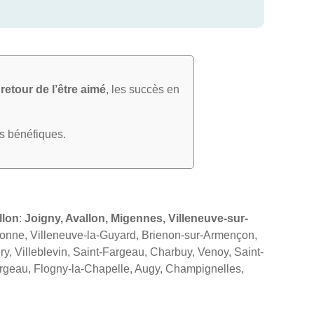
e
retour de l’être aimé
, les succès en
ts bénéfiques.
llon
:
Joigny, Avallon, Migennes, Villeneuve-sur-
Yonne, Villeneuve-la-Guyard, Brienon-sur-Armençon,
y, Villeblevin, Saint-Fargeau, Charbuy, Venoy, Saint-
argeau, Flogny-la-Chapelle, Augy, Champignelles,