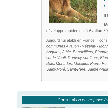
Il
M
développe rapidement à
Avallon
89
Aujourd'hui établi en France, il con
communes Avallon - Vézelay - Morva
Asquins, Athie, Beauvilliers, Blan
sur-le-Vault, Domecy-sur-Cure, Étaul
Bois, Menades, Montillot, Pierre-P
Saint-Moré, Saint-Père, Sainte-Magn
Consultation de voyance Av