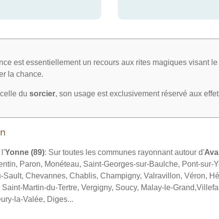
ce est essentiellement un recours aux rites magiques visant l
irer la chance.
celle du
sorcier
, son usage est exclusivement réservé aux effe
on
l'
Yonne (89)
: Sur toutes les communes rayonnant autour d'
Ava
entin, Paron, Monéteau, Saint-Georges-sur-Baulche, Pont-sur-
-Sault, Chevannes, Chablis, Champigny, Valravillon, Véron, Hér
Saint-Martin-du-Tertre, Vergigny, Soucy, Malay-le-Grand,Villef
eury-la-Valée, Diges...